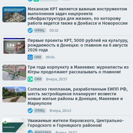
Механизм КРТ является важным инструментом
выполнения задач нацпроекта
«Инфраструктура для жизни», по которому
работа ведется также в Донбассе и Новороссии
09:32
ОФИЦ.
Первые проекты КРТ, 5000 рублей на культуру,
рождаемость в Донецке: о главном на 6 августа
2026 года
09:04
СМИ
Три года корпункту в Макеевке: журналисты из
Югры продолжают рассказывать о главном!
Вчера, 20:57
СМИ
Согласно генпланам, разработанным ЕИПП РФ,
шесть застройщиков планируют возвести
новые жилые районы в Донецке, Макеевке и
Мариуполе
Вчера, 20:43
ОФИЦ.
Уважаемые жители Кировского, Центрально-
Городского и Горняцкого районов!
Вчера, 19:57
МАКЕЕВКА