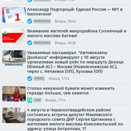
Александр Подгорный: Единая Россия — №1 в
бюллетене!
Вчера, 18:44
МАКЕЕВКА
Вниманию жителей микрорайона Солнечный и
жилого массива Батова!
Вчера, 18:36
МАКЕЕВКА
Уважаемые пассажиры!. "Автовокзалы
Донбасса" информируют с 10 августа
организован новый рейс по маршруту Донецк
(Южный АС) – Москва (Новоясеневская АС),
через с. Нечаевка (ОП), Кузовка (ОП)
Вчера, 17:14
ОФИЦ.
Стопка ненужной бумаги может изменить
гораздо больше, чем кажется
Вчера, 17:14
СМИ
4 августа в Червоногвардейском районе
состоялась встреча депутат Макеевского
городского совета ДНР Сергея Щетинина с
жителями жилого массива Комсомольский по
адресу: улица Антропова, 17