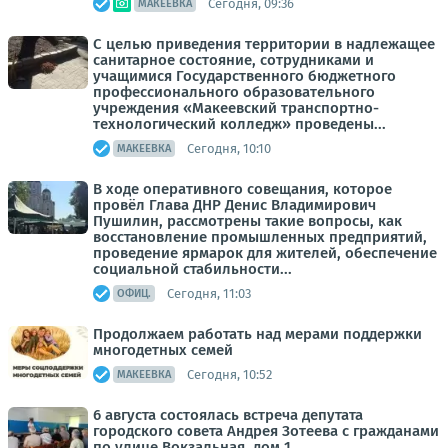
Сегодня, 09:36
МАКЕЕВКА
С целью приведения территории в надлежащее
санитарное состояние, сотрудниками и
учащимися Государственного бюджетного
профессионального образовательного
учреждения «Макеевский транспортно-
технологический колледж» проведены...
Сегодня, 10:10
МАКЕЕВКА
В ходе оперативного совещания, которое
провёл Глава ДНР Денис Владимирович
Пушилин, рассмотрены такие вопросы, как
восстановление промышленных предприятий,
проведение ярмарок для жителей, обеспечение
социальной стабильности...
Сегодня, 11:03
ОФИЦ.
Продолжаем работать над мерами поддержки
многодетных семей
Сегодня, 10:52
МАКЕЕВКА
6 августа состоялась встреча депутата
городского совета Андрея Зотеева с гражданами
по улице Вокзальная, дом 1