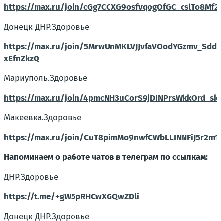
https://max.ru/join/cGg7CCXG9osfvqogOfGC_cslTo8Mf
Донецк ДНР.Здоровье
https://max.ru/join/5MrwUnMKLVJJvfaVOodYGzmv_SddE
xEfnZkzQ
Мариуполь.Здоровье
https://max.ru/join/4pmcNH3uCorS9jDINPrsWkkOrd_s
Макеевка.Здоровье
https://max.ru/join/CuT8pimMo9nwfCWbLLINNFiJ5r2m1
Напоминаем о работе чатов в телеграм по ссылкам:
ДНР.Здоровье
https://t.me/+gW5pRHCwXGQwZDli
Донецк ДНР.Здоровье