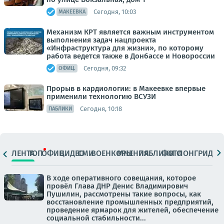
Сегодня, 10:03
МАКЕЕВКА
Механизм КРТ является важным инструментом
выполнения задач нацпроекта
«Инфраструктура для жизни», по которому
работа ведется также в Донбассе и Новороссии
Сегодня, 09:32
ОФИЦ.
Прорыв в кардиологии: в Макеевке впервые
применили технологию ВСУЗИ
Сегодня, 10:18
ПАБЛИКИ
ЛЕНТА
ТОП
ОФИЦ.
ВИДЕО
СМИ
ВОЕНКОРЫ
МНЕНИЯ
ПАБЛИКИ
ФОТО
ЛОНГРИДЫ
В ходе оперативного совещания, которое
провёл Глава ДНР Денис Владимирович
Пушилин, рассмотрены такие вопросы, как
восстановление промышленных предприятий,
проведение ярмарок для жителей, обеспечение
социальной стабильности...