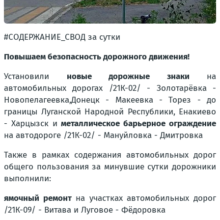
#СОДЕРЖАНИЕ_СВОД за сутки
Повышаем безопасность дорожного движения!
Установили
новые дорожные знаки
на
автомобильных дорогах
/21К-02/ - Золотарёвка -
Новопелагеевка,
Донецк - Макеевка - Торез - до
границы Луганской Народной Республики, Енакиево
- Харцызск
и
металлическое барьерное ограждение
на автодороге
/21К-02/ - Мануйловка - Дмитровка
Также в рамках содержания автомобильных дорог
общего пользования за минувшие сутки дорожники
выполнили:
ямочный ремонт
на участках автомобильных дорог
/21К-09/ - Витава
и
Луговое - Фёдоровка