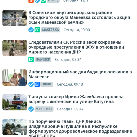
Сегодня, 11:11
ОФИЦ.
В Советском внутригородском районе
городского округа Макеевка состоялась акция
«Сын макеевской земли»
Сегодня, 10:00
МАКЕЕВКА
Следователями СК России зафиксированы
очередные преступления ВФУ в отношении
мирного населения ДНР
Сегодня, 08:37
ПАБЛИКИ
Информационный час для будущих опекунов в
Макеевке
Сегодня, 09:18
ОФИЦ.
7 августа спикер Ирина Жаекбаева провела
встречу с жителями по улице Ватутина
Сегодня, 09:47
МАКЕЕВКА
По поручению Главы ДНР Дениса
Владимировича Пушилина в Республике
формируется добровольческое подразделение
«БАРС-ДНР»