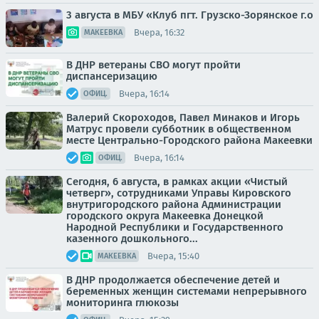
3 августа в МБУ «Клуб пгт. Грузско-Зорянское г.о
Вчера, 16:32
МАКЕЕВКА
В ДНР ветераны СВО могут пройти
диспансеризацию
Вчера, 16:14
ОФИЦ.
Валерий Скороходов, Павел Минаков и Игорь
Матрус провели субботник в общественном
месте Центрально-Городского района Макеевки
Вчера, 16:14
ОФИЦ.
Сегодня, 6 августа, в рамках акции «Чистый
четверг», сотрудниками Управы Кировского
внутригородского района Администрации
городского округа Макеевка Донецкой
Народной Республики и Государственного
казенного дошкольного...
Вчера, 15:40
МАКЕЕВКА
В ДНР продолжается обеспечение детей и
беременных женщин системами непрерывного
мониторинга глюкозы