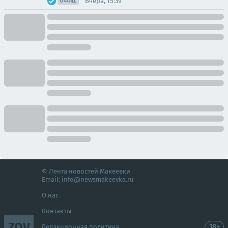
Вчера, 15:39
ОФИЦ.
© Лента новостей Макеевки
Email:
info@newsmakeevka.ru
О нас
Контакты
ZOV
18+
Редакционная политика