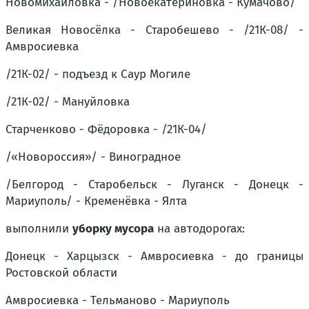
Новомихайловка - /Новоекатериновка - Кумачово/
Великая Новосёлка - Старобешево - /21К-08/ -
Амвросиевка
/21К-02/ - подъезд к Саур Могиле
/21К-02/ - Мануйловка
Старченково - Фёдоровка - /21К-04/
/«Новороссия»/ - Виноградное
/Белгород - Старобельск - Луганск - Донецк -
Мариуполь/ - Кременёвка - Ялта
выполнили
уборку мусора
на автодорогах:
Донецк - Харцызск - Амвросиевка - до границы
Ростовской области
Амвросиевка - Тельманово - Мариуполь