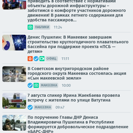
приводить в соответствие с нормативами
объекты дорожной инфраструктуры –
заботимся о комфорте участников дорожного
движения! В рамках летнего содержания для
удобства пассажиров...
11:24
ПАБЛИКИ
Денис Пушилин: В Макеевке завершаем
строительство круглогодичного плавательного
бассейна при поддержке проекта «ПСБ —
детям»
11:11
ОФИЦ.
В Советском внутригородском районе
городского округа Макеевка состоялась акция
«Сын макеевской земли»
10:00
МАКЕЕВКА
7 августа спикер Ирина Жаекбаева провела
встречу с жителями по улице Ватутина
09:47
МАКЕЕВКА
По поручению Главы ДНР Дениса
Владимировича Пушилина в Республике
формируется добровольческое подразделение
«БАРС-ДНР»