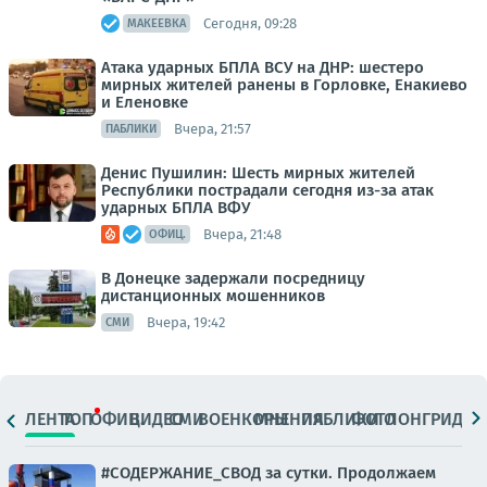
Сегодня, 09:28
МАКЕЕВКА
Атака ударных БПЛА ВСУ на ДНР: шестеро
мирных жителей ранены в Горловке, Енакиево
и Еленовке
Вчера, 21:57
ПАБЛИКИ
Денис Пушилин: Шесть мирных жителей
Республики пострадали сегодня из-за атак
ударных БПЛА ВФУ
Вчера, 21:48
ОФИЦ.
В Донецке задержали посредницу
дистанционных мошенников
Вчера, 19:42
СМИ
ЛЕНТА
ТОП
ОФИЦ.
ВИДЕО
СМИ
ВОЕНКОРЫ
МНЕНИЯ
ПАБЛИКИ
ФОТО
ЛОНГРИДЫ
#СОДЕРЖАНИЕ_СВОД за сутки. Продолжаем