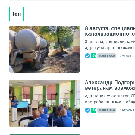
Топ
8 августа, специа
канализационного к
8 августа, специалиста
адресу: квартал «Химик»,
Сегодня,
МАКЕЕВКА
Александр Подгорн
ветеранам возможн
Адаптация участников С
востребованными в обще
Сегодня,
МАКЕЕВКА