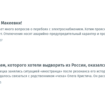
 Макеевки!
ает много вопросов о перебоях с электроснабжением. Хотим прояс
т. Отключения носят аварийно-предупредительный характер и проис
37
м, которого хотели выдворить из России, оказал
цка занялись ситуацией «иностранца» после резонанса его истори
алось связаться с родственником «чеха» Олега Кристича. Он расск
5