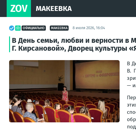
ZOV
МАКЕЕВКА
8 июля 2026, 16:04
ОФИЦИАЛЬНО
МАКЕЕВКА
В День семьи, любви и верности в
Г. Кирсановой», Дворец культуры «
В Д
В. 
зри
— и
Пер
эти
спо
обр
под