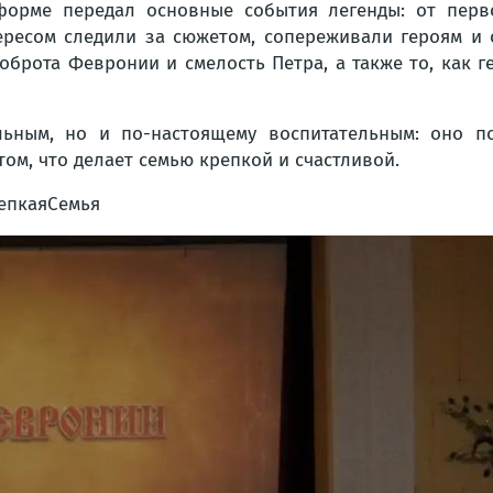
форме передал основные события легенды: от перв
тересом следили за сюжетом, сопереживали героям и 
брота Февронии и смелость Петра, а также то, как ге
льным, но и по-настоящему воспитательным: оно по
ом, что делает семью крепкой и счастливой.
епкаяСемья