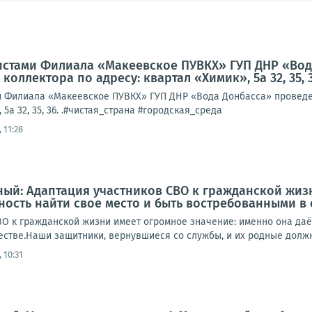
листами Филиала «Макеевское ПУВКХ» ГУП ДНР «Во
оллектора по адресу: квартал «Химик», 5а 32, 35, 
ми Филиала «Макеевское ПУВКХ» ГУП ДНР «Вода Донбасса» проведе
 5а 32, 35, 36. .#чистая_страна #городская_среда
 11:28
ый: Адаптация участников СВО к гражданской жиз
ость найти свое место и быть востребованными в
ВО к гражданской жизни имеет огромное значение: именно она даё
стве.Наши защитники, вернувшиеся со службы, и их родные должны
 10:31