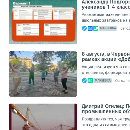
Александр Подгорн
учеников 1–4 клас
Уважаемые макеевчане!М
школьных завтраков на н
Сегод
МАКЕЕВКА
8 августа, в Черв
рамках акции «До
Акция реализуется в св
отношения, формировать 
Сегодня,
МАКЕЕВКА
Дмитрий Огилец: П
промышленных объ
Поздравляю тех, чья тр
это одна из самых древн