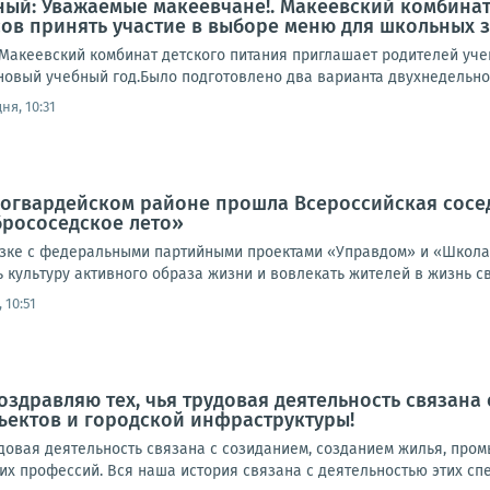
ый: Уважаемые макеевчане!. Макеевский комбинат
сов принять участие в выборе меню для школьных 
акеевский комбинат детского питания приглашает родителей учен
овый учебный год.Было подготовлено два варианта двухнедельного
ня, 10:31
оногвардейском районе прошла Всероссийская сосе
брососедское лето»
язке с федеральными партийными проектами «Управдом» и «Школа 
культуру активного образа жизни и вовлекать жителей в жизнь св
 10:51
оздравляю тех, чья трудовая деятельность связана 
ектов и городской инфраструктуры!
удовая деятельность связана с созиданием, созданием жилья, про
их профессий. Вся наша история связана с деятельностью этих спе