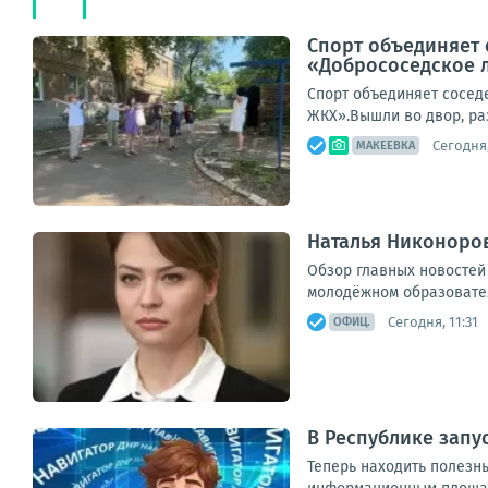
Спорт объединяет 
«Добрососедское 
Спорт объединяет сосед
ЖКХ».Вышли во двор, ра
Сегодня,
МАКЕЕВКА
Наталья Никоноров
Обзор главных новостей
молодёжном образовател
Сегодня, 11:31
ОФИЦ.
В Республике запу
Теперь находить полезн