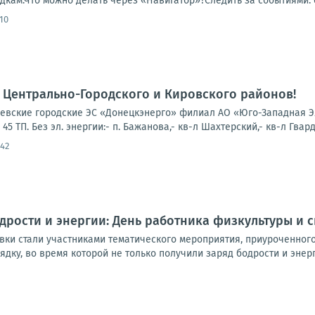
ам.Что можно делать через «Навигатор»?Следить за событиями: о
10
 Центрально-Городского и Кировского районов!
вские городские ЭС «Донецкэнерго» филиал АО «Юго-Западная Эл
5 ТП. Без эл. энергии:- п. Бажанова,- кв-л Шахтерский,- кв-л Гварде
:42
дрости и энергии: День работника физкультуры и 
вки стали участниками тематического мероприятия, приуроченного
ядку, во время которой не только получили заряд бодрости и энерги