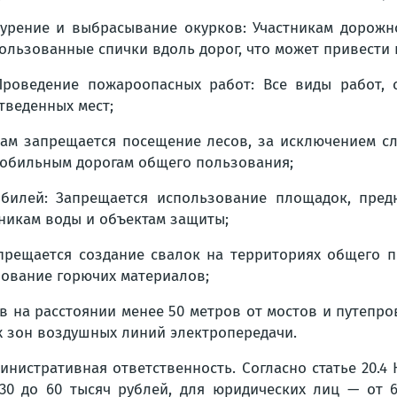
Курение и выбрасывание окурков: Участникам дорож
ользованные спички вдоль дорог, что может привести 
Проведение пожароопасных работ: Все виды работ,
тведенных мест;
нам запрещается посещение лесов, за исключением сл
омобильным дорогам общего пользования;
билей: Запрещается использование площадок, пред
чникам воды и объектам защиты;
прещается создание свалок на территориях общего по
рование горючих материалов;
ов на расстоянии менее 50 метров от мостов и путепро
ых зон воздушных линий электропередачи.
нистративная ответственность. Согласно статье 20.4
 30 до 60 тысяч рублей, для юридических лиц — от 