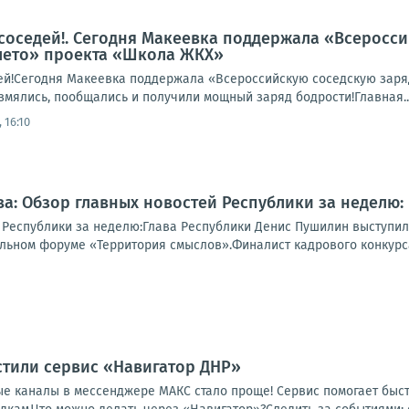
соседей!. Сегодня Макеевка поддержала «Всеросси
лето» проекта «Школа ЖКХ»
ей!Сегодня Макеевка поддержала «Всероссийскую соседскую заря
змялись, пообщались и получили мощный заряд бодрости!Главная..
 16:10
а: Обзор главных новостей Республики за неделю:
 Республики за неделю:Глава Республики Денис Пушилин выступи
ьном форуме «Территория смыслов».Финалист кадрового конкурса 
стили сервис «Навигатор ДНР»
ые каналы в мессенджере МАКС стало проще! Сервис помогает быс