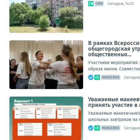
Сегодня, 14:12
СМИ
В рамках Всеросси
общегородская ут
общественных...
Участники мероприятия 
образа жизни. Совместна
Сегодня,
МАКЕЕВКА
Уважаемые макеевч
принять участие в
Уважаемые макеевчане!М
школьных завтраков на н
Сегодня,
МАКЕЕВКА