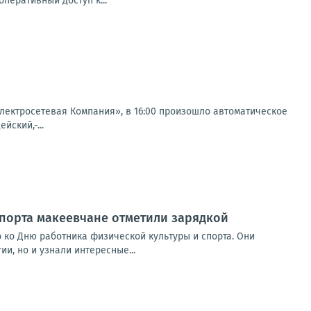
перативный доступ к...
ектросетевая Компания», в 16:00 произошло автоматическое
йский,-...
спорта макеевчане отметили зарядкой
 ко Дню работника физической культуры и спорта. Они
и, но и узнали интересные...