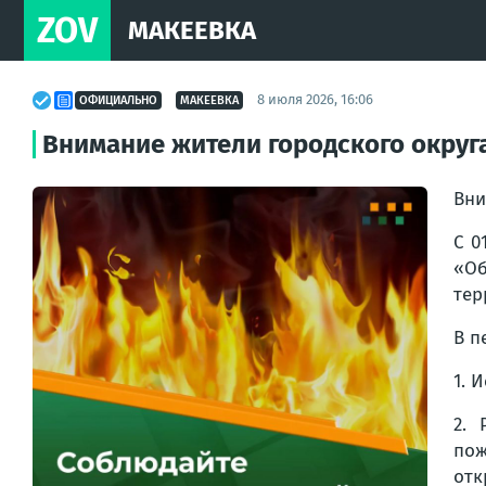
ZOV
МАКЕЕВКА
8 июля 2026, 16:06
ОФИЦИАЛЬНО
МАКЕЕВКА
Внимание жители городского округ
Вни
С 0
«Об
тер
В п
1. 
2. 
пож
отк