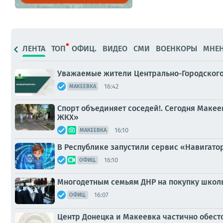
ЛЕНТА
ТОП
ОФИЦ.
ВИДЕО
СМИ
ВОЕНКОРЫ
МНЕ
Уважаемые жители Центрально-Городского
16:42
МАКЕЕВКА
Спорт объединяет соседей!. Сегодня Маке
ЖКХ»
16:10
МАКЕЕВКА
В Республике запустили сервис «Навигато
16:10
ОФИЦ.
Многодетным семьям ДНР на покупку школ
16:07
ОФИЦ.
Центр Донецка и Макеевка частично обес