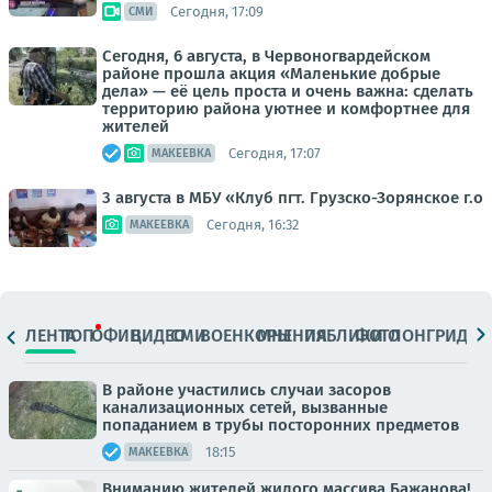
Сегодня, 17:09
СМИ
Сегодня, 6 августа, в Червоногвардейском
районе прошла акция «Маленькие добрые
дела» — её цель проста и очень важна: сделать
территорию района уютнее и комфортнее для
жителей
Сегодня, 17:07
МАКЕЕВКА
3 августа в МБУ «Клуб пгт. Грузско-Зорянское г.о
Сегодня, 16:32
МАКЕЕВКА
ЛЕНТА
ТОП
ОФИЦ.
ВИДЕО
СМИ
ВОЕНКОРЫ
МНЕНИЯ
ПАБЛИКИ
ФОТО
ЛОНГРИДЫ
В районе участились случаи засоров
канализационных сетей, вызванные
попаданием в трубы посторонних предметов
18:15
МАКЕЕВКА
Вниманию жителей жилого массива Бажанова!