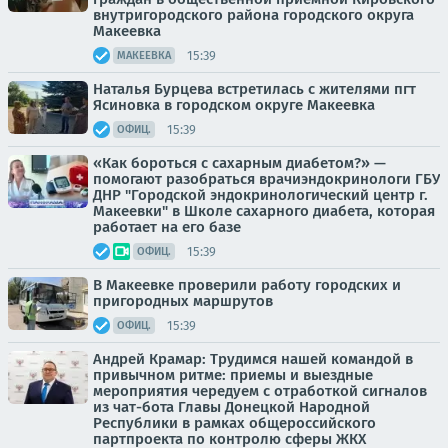
внутригородского района городского округа
Макеевка
15:39
МАКЕЕВКА
Наталья Бурцева встретилась с жителями пгт
Ясиновка в городском округе Макеевка
15:39
ОФИЦ.
«Как бороться с сахарным диабетом?» —
помогают разобраться врачиэндокринологи ГБУ
ДНР "Городской эндокринологический центр г.
Макеевки" в Школе сахарного диабета, которая
работает на его базе
15:39
ОФИЦ.
В Макеевке проверили работу городских и
пригородных маршрутов
15:39
ОФИЦ.
Андрей Крамар: Трудимся нашей командой в
привычном ритме: приемы и выездные
мероприятия чередуем с отработкой сигналов
из чат-бота Главы Донецкой Народной
Республики в рамках общероссийского
партпроекта по контролю сферы ЖКХ