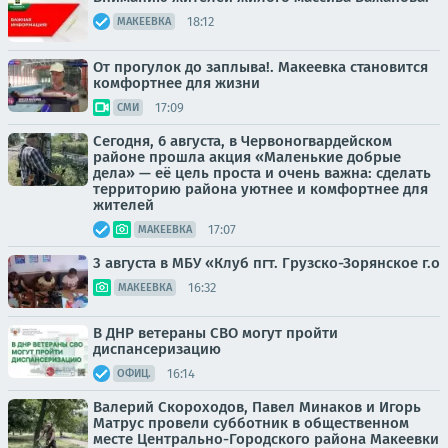
18:12
МАКЕЕВКА
От прогулок до заплыва!. Макеевка становится
комфортнее для жизни
17:09
СМИ
Сегодня, 6 августа, в Червоногвардейском
районе прошла акция «Маленькие добрые
дела» — её цель проста и очень важна: сделать
территорию района уютнее и комфортнее для
жителей
17:07
МАКЕЕВКА
3 августа в МБУ «Клуб пгт. Грузско-Зорянское г.о
16:32
МАКЕЕВКА
В ДНР ветераны СВО могут пройти
диспансеризацию
16:14
ОФИЦ.
Валерий Скороходов, Павел Минаков и Игорь
Матрус провели субботник в общественном
месте Центрально-Городского района Макеевки