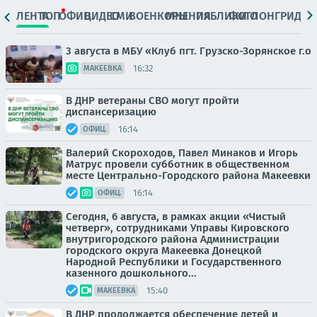
ЛЕНТА
ТОП
ОФИЦ.
ВИДЕО
СМИ
ВОЕНКОРЫ
МНЕНИЯ
ПАБЛИКИ
ФОТО
ЛОНГРИДЫ
3 августа в МБУ «Клуб пгт. Грузско-Зорянское г.о
16:32
МАКЕЕВКА
В ДНР ветераны СВО могут пройти
диспансеризацию
16:14
ОФИЦ.
Валерий Скороходов, Павел Минаков и Игорь
Матрус провели субботник в общественном
месте Центрально-Городского района Макеевки
16:14
ОФИЦ.
Сегодня, 6 августа, в рамках акции «Чистый
четверг», сотрудниками Управы Кировского
внутригородского района Администрации
городского округа Макеевка Донецкой
Народной Республики и Государственного
казенного дошкольного...
15:40
МАКЕЕВКА
В ДНР продолжается обеспечение детей и