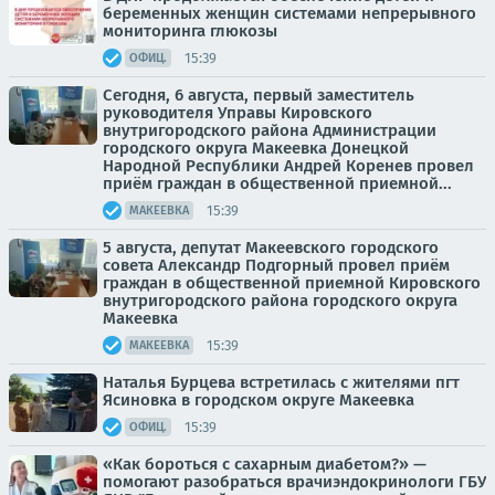
беременных женщин системами непрерывного
мониторинга глюкозы
15:39
ОФИЦ.
Сегодня, 6 августа, первый заместитель
руководителя Управы Кировского
внутригородского района Администрации
городского округа Макеевка Донецкой
Народной Республики Андрей Коренев провел
приём граждан в общественной приемной...
15:39
МАКЕЕВКА
5 августа, депутат Макеевского городского
совета Александр Подгорный провел приём
граждан в общественной приемной Кировского
внутригородского района городского округа
Макеевка
15:39
МАКЕЕВКА
Наталья Бурцева встретилась с жителями пгт
Ясиновка в городском округе Макеевка
15:39
ОФИЦ.
«Как бороться с сахарным диабетом?» —
помогают разобраться врачиэндокринологи ГБУ