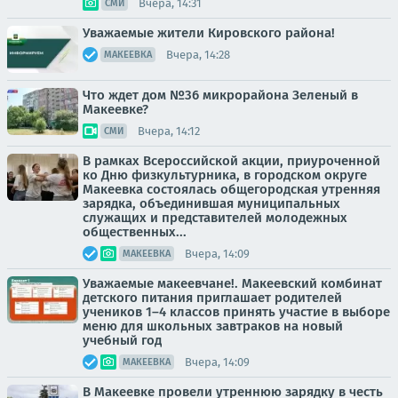
Вчера, 14:31
СМИ
Уважаемые жители Кировского района!
Вчера, 14:28
МАКЕЕВКА
Что ждет дом №36 микрорайона Зеленый в
Макеевке?
Вчера, 14:12
СМИ
В рамках Всероссийской акции, приуроченной
ко Дню физкультурника, в городском округе
Макеевка состоялась общегородская утренняя
зарядка, объединившая муниципальных
служащих и представителей молодежных
общественных...
Вчера, 14:09
МАКЕЕВКА
Уважаемые макеевчане!. Макеевский комбинат
детского питания приглашает родителей
учеников 1–4 классов принять участие в выборе
меню для школьных завтраков на новый
учебный год
Вчера, 14:09
МАКЕЕВКА
В Макеевке провели утреннюю зарядку в честь