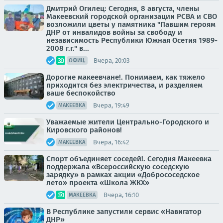
Дмитрий Огилец: Сегодня, 8 августа, члены
Макеевский городской организации РСВА и СВО
возложили цветы у памятника "Павшим героям
ДНР от инвалидов войны за свободу и
независимость Республики Южная Осетия 1989-
2008 г.г." в...
Вчера, 20:03
ОФИЦ.
Дорогие макеевчане!. Понимаем, как тяжело
приходится без электричества, и разделяем
ваше беспокойство
Вчера, 19:49
МАКЕЕВКА
Уважаемые жители Центрально-Городского и
Кировского районов!
Вчера, 16:42
МАКЕЕВКА
Спорт объединяет соседей!. Сегодня Макеевка
поддержала «Всероссийскую соседскую
зарядку» в рамках акции «Добрососедское
лето» проекта «Школа ЖКХ»
Вчера, 16:10
МАКЕЕВКА
В Республике запустили сервис «Навигатор
ДНР»