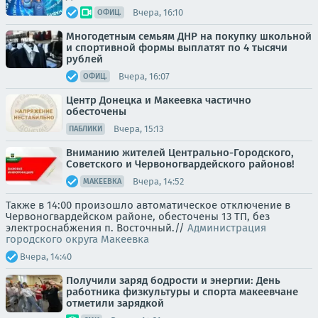
Вчера, 16:10
ОФИЦ.
Многодетным семьям ДНР на покупку школьной
и спортивной формы выплатят по 4 тысячи
рублей
Вчера, 16:07
ОФИЦ.
Центр Донецка и Макеевка частично
обесточены
Вчера, 15:13
ПАБЛИКИ
Вниманию жителей Центрально-Городского,
Советского и Червоногвардейского районов!
Вчера, 14:52
МАКЕЕВКА
Также в 14:00 произошло автоматическое отключение в
Червоногвардейском районе, обесточены 13 ТП, без
электроснабжения п. Восточный.//
Администрация
городского округа Макеевка
Вчера, 14:40
Получили заряд бодрости и энергии: День
работника физкультуры и спорта макеевчане
отметили зарядкой