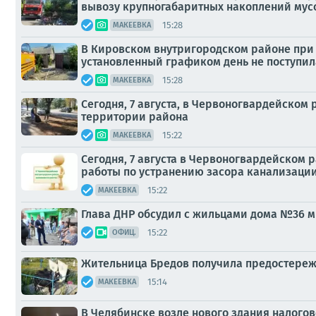
вывозу крупногабаритных накоплений мусор
15:28
МАКЕЕВКА
В Кировском внутригородском районе при 
установленный графиком день не поступил
15:28
МАКЕЕВКА
Сегодня, 7 августа, в Червоногвардейско
территории района
15:22
МАКЕЕВКА
Сегодня, 7 августа в Червоногвардейском
работы по устранению засора канализации 
15:22
МАКЕЕВКА
Глава ДНР обсудил с жильцами дома №36 
15:22
ОФИЦ.
Жительница Бредов получила предостереж
15:14
МАКЕЕВКА
В Челябинске возле нового здания налого