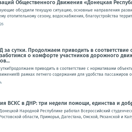
заций Общественного Движения «Донецкая Респуб
твующие обсудили текущую ситуацию, основные направления разви
му отопительному сезону, водоснабжения, благоустройства террито
26
 за сутки. Продолжаем приводить в соответствие
заботимся о комфорте участников дорожного движ
в...
ткиПродолжаем приводить в соответствие с нормативами объект
вижения!В рамках летнего содержания для удобства пассажиров об
4
ия ВСКС в ДНР: три недели помощи, единства и доб
в Донецкой Народной Республике работал Всероссийский студенчес
Ростовской области, Приморья, Дагестана, Омской, Рязанской и Калу