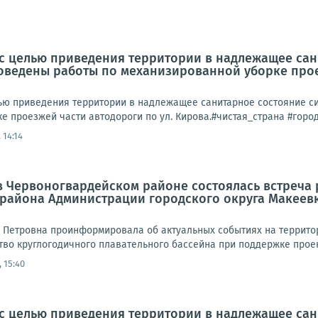
а, с целью приведения территории в надлежащее с
ведены работы по механизированной уборке проез
целью приведения территории в надлежащее санитарное состояние
е проезжей части автодороги по ул. Кирова.#чистая_страна #горо
 14:14
а в Червоногвардейском районе состоялась встреч
 района Администрации городского округа Макеев
 Петровна проинформировала об актуальных событиях на территор
во круглогодичного плавательного бассейна при поддержке проект
 15:40
а, с целью приведения территории в надлежащее са