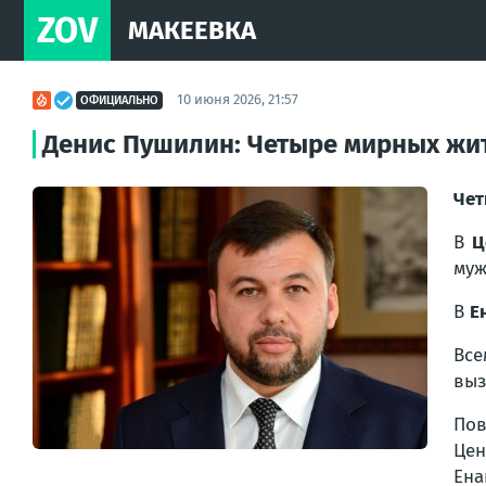
ZOV
МАКЕЕВКА
10 июня 2026, 21:57
ОФИЦИАЛЬНО
Денис Пушилин: Четыре мирных жит
Чет
В
Це
муж
В
Е
Вс
выз
Пов
Цен
Ена