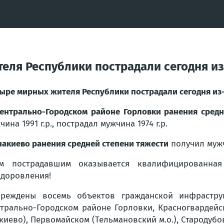
еля Республики пострадали сегодня из
ыре мирных жителя Республики пострадали сегодня из-
нтрально-Городском районе Горловки ранения средн
чина 1991 г.р., пострадал мужчина 1974 г.р.
накиево ранения средней степени тяжести
получил мужч
ем пострадавшим оказывается квалифицированна
доровления!
реждены восемь объектов гражданской инфрастру
трально-Городском районе Горловки, Красногвардейск
киево), Первомайском (Тельмановский м.о.), Стародубов