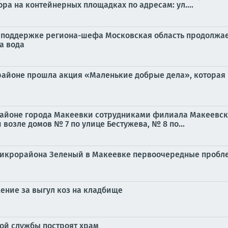
а на контейнерных площадках по адресам: ул....
поддержке региона-шефа Московская область продолжает
а вода
м районе прошла акция «Маленькие добрые дела», которая
 районе города Макеевки сотрудниками филиала Макеевс
возле домов № 7 по улице Бестужева, № 8 по...
микрорайона Зеленый в Макеевке первоочередные пробл
ение за выгул коз на кладбище
вой службы построят храм