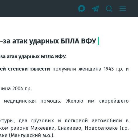
-за атак ударных БПЛА ВФУ
за атак ударных БПЛА ВФУ.
ей степени тяжести
получили женщина 1943 г.р. и
ина 2004 г.р.
я медицинская помощь. Желаю им скорейшего
ктуры, два грузовых и легковой автомобили в
ом районе Макеевки, Енакиево, Новоселовке (г.о.
ке (Мангушский м.о.).