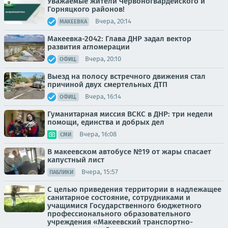
Уважаемые жители Червоногвардейского и
Горняцкого районов!
Вчера, 20:14
МАКЕЕВКА
Макеевка-2042: Глава ДНР задал вектор
развития агломерации
Вчера, 20:10
ОФИЦ.
Выезд на полосу встречного движения стал
причиной двух смертельных ДТП
Вчера, 16:14
ОФИЦ.
Гуманитарная миссия ВСКС в ДНР: три недели
помощи, единства и добрых дел
Вчера, 16:08
СМИ
В макеевском автобусе №19 от жары спасает
капустный лист
Вчера, 15:57
ПАБЛИКИ
С целью приведения территории в надлежащее
санитарное состояние, сотрудниками и
учащимися Государственного бюджетного
профессионального образовательного
учреждения «Макеевский транспортно-