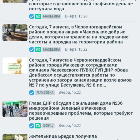
в которые в установленный графиком день не
поступила вода
Вчера, 15:28
МАКЕЕВКА
Сегодня, 7 августа, в Червоногвардейском
районе прошла акция «Маленькие добрые
дела», которая направлена на поддержание
чистоты и порядка на территории района
Вчера, 15:22
МАКЕЕВКА
Сегодня, 7 августа в Червоногвардейском
районе города Макеевки сотрудниками
филиала Макеевского ПУВКХ ГУП ДНР «Вода
Донбасса» осуществляются работы по
устранению засора канализации возле домов
№ 7 по улице Бестужева, № 8 по...
Вчера, 15:22
МАКЕЕВКА
Глава ДНР обсудил с жильцами дома №36
микрорайона Зеленый в Макеевке
первоочередные проблемы, которые требуют
решения
Вчера, 15:22
ОФИЦ.
Жительница Бредов получила