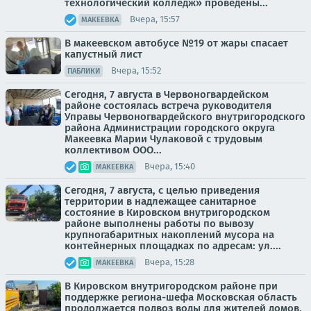
технологический колледж» проведены...
Вчера, 15:57
МАКЕЕВКА
В макеевском автобусе №19 от жары спасает
капустный лист
Вчера, 15:52
ПАБЛИКИ
Сегодня, 7 августа в Червоногвардейском
районе состоялась встреча руководителя
Управы Червоногвардейского внутригородского
района Администрации городского округа
Макеевка Марии Чулаковой с трудовым
коллективом ООО...
Вчера, 15:40
МАКЕЕВКА
Сегодня, 7 августа, с целью приведения
территории в надлежащее санитарное
состояние в Кировском внутригородском
районе выполнены работы по вывозу
крупногабаритных накоплений мусора на
контейнерных площадках по адресам: ул....
Вчера, 15:28
МАКЕЕВКА
В Кировском внутригородском районе при
поддержке региона-шефа Московская область
продолжается подвоз воды для жителей домов,