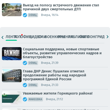
Выезд на полосу встречного движения стал
причиной двух смертельных ДТП
Вчера, 16:14
ОФИЦ.
ЛЕНТА
ТОП
ОФИЦ.
ВИДЕО
СМИ
ВОЕНКОРЫ
МНЕНИЯ
ПАБЛИКИ
ФОТО
ЛОНГРИДЫ
Социальная поддержка, новые спортивные
объекты, развитие управленческих кадров и
благоустройство
Вчера, 21:39
ОФИЦ.
Глава ДНР Денис Пушилин отметил
продолжение работы над народной
программой Единой России
Вчера, 21:33
ОФИЦ.
Уважаемые жители Горняцкого района!
Вчера, 21:12
МАКЕЕВКА