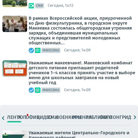
Сегодня, 14:12
СМИ
В рамках Всероссийской акции, приуроченной
ко Дню физкультурника, в городском округе
Макеевка состоялась общегородская утренняя
зарядка, объединившая муниципальных
служащих и представителей молодежных
общественных...
Сегодня, 14:09
МАКЕЕВКА
Уважаемые макеевчане!. Макеевский комбинат
детского питания приглашает родителей
учеников 1–4 классов принять участие в выборе
меню для школьных завтраков на новый
учебный год
Сегодня, 14:09
МАКЕЕВКА
ЛЕНТА
ТОП
ОФИЦ.
ВИДЕО
СМИ
ВОЕНКОРЫ
МНЕНИЯ
ПАБЛИКИ
ФОТО
ЛОНГРИДЫ
Уважаемые жители Центрально-Городского и
Кировского районов!