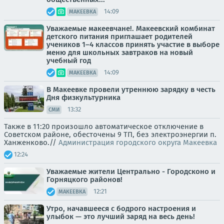
14:09
МАКЕЕВКА
Уважаемые макеевчане!. Макеевский комбинат
детского питания приглашает родителей
учеников 1–4 классов принять участие в выборе
меню для школьных завтраков на новый
учебный год
14:09
МАКЕЕВКА
В Макеевке провели утреннюю зарядку в честь
Дня физкультурника
13:32
СМИ
Также в 11:20 произошло автоматическое отключение в
Советском районе, обесточены 9 ТП, без электроэнергии п.
Ханженково.//
Администрация городского округа Макеевка
12:24
Уважаемые жители Центрально - Городсконо и
Горняцкого районов!
12:21
МАКЕЕВКА
Утро, начавшееся с бодрого настроения и
улыбок — это лучший заряд на весь день!