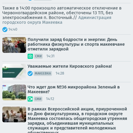
Также в 14:00 произошло автоматическое отключение в
Червоногвардейском районе, обесточены 13 ТП, без
электроснабжения п. Восточный.//
Администрация
городского округа Макеевка
14:40
Получили заряд бодрости и энергии: День
работника физкультуры и спорта макеевчане
отметили зарядкой
14:31
СМИ
Уважаемые жители Кировского района!
14:28
МАКЕЕВКА
Что ждет дом №36 микрорайона Зеленый в
Макеевке?
14:12
СМИ
В рамках Всероссийской акции, приуроченной
ко Дню физкультурника, в городском округе
Макеевка состоялась общегородская утренняя
зарядка, объединившая муниципальных
служащих и представителей молодежных
общественных...