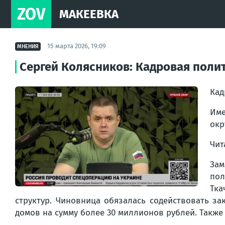
ZOV
МАКЕЕВКА
15 марта 2026, 19:09
МНЕНИЯ
Сергей Колясников: Кадровая поли
Кад
Им
окр
Чи
Зам
пол
Тка
структур. Чиновница обязалась содействовать 
домов на сумму более 30 миллионов рублей. Также