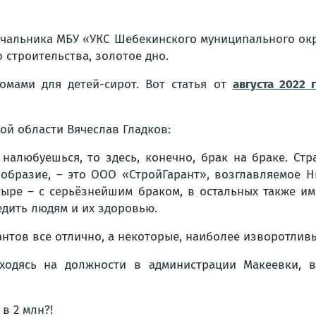
чальника МБУ «УКС Шебекинского муниципального окру
о строительства, золотое дно.
омами для детей-сирот. Вот статья от
августа 2022 г
ой области Вячеслав Гладков:
налюбуешься, то здесь, конечно, брак на браке. Ст
зобразие, – это ООО «СтройГарант», возглавляемое
тыре – с серьёзнейшим браком, в остальных также им
дить людям и их здоровью.
антов все отлично, а некоторые, наиболее изворотли
ходясь на должности в администрации Макеевки, вн
в 2 млн?!