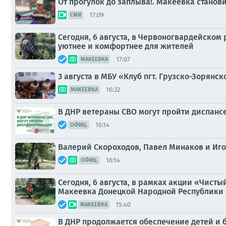
От прогулок до заплыва!. Макеевка стано
17:09
СМИ
Сегодня, 6 августа, в Червоногвардейском
уютнее и комфортнее для жителей
17:07
МАКЕЕВКА
3 августа в МБУ «Клуб пгт. Грузско-Зорянско
16:32
МАКЕЕВКА
В ДНР ветераны СВО могут пройти диспан
16:14
ОФИЦ.
Валерий Скороходов, Павел Минаков и Иго
16:14
ОФИЦ.
Сегодня, 6 августа, в рамках акции «Чист
Макеевка Донецкой Народной Республики и
15:40
МАКЕЕВКА
В ДНР продолжается обеспечение детей и