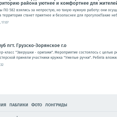
рриторию района уютнее и комфортнее для жителе
ы ПО 582 взялись за непростую, но такую нужную работу: они осу
а территория станет приятнее и безопаснее для прогулок!Такие неб
 17:07
луб пгт. Грузско-Зорянское г.о
р-класс "Зверушки - оригами". Мероприятие состоялось с целью р
стерской приняли участники кружка "Умелые ручки". Ребята вложил
:32
НИЯ
ПАБЛИКИ
ФОТО
ЛОНГРИДЫ