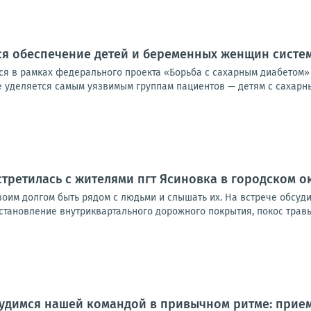
ся обеспечение детей и беременных женщин сист
я в рамках федерального проекта «Борьба с сахарным диабетом»
уделяется самым уязвимым группам пациентов — детям с сахарным 
стретилась с жителями пгт Ясиновка в городском о
своим долгом быть рядом с людьми и слышать их. На встрече обсуд
становление внутриквартального дорожного покрытия, покос травы
рудимся нашей командой в привычном ритме: прие