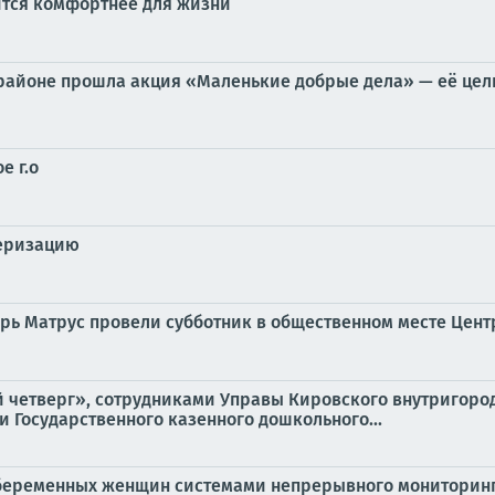
вится комфортнее для жизни
 районе прошла акция «Маленькие добрые дела» — её цел
е г.о
серизацию
рь Матрус провели субботник в общественном месте Цен
ый четверг», сотрудниками Управы Кировского внутригор
 Государственного казенного дошкольного...
 беременных женщин системами непрерывного мониторин