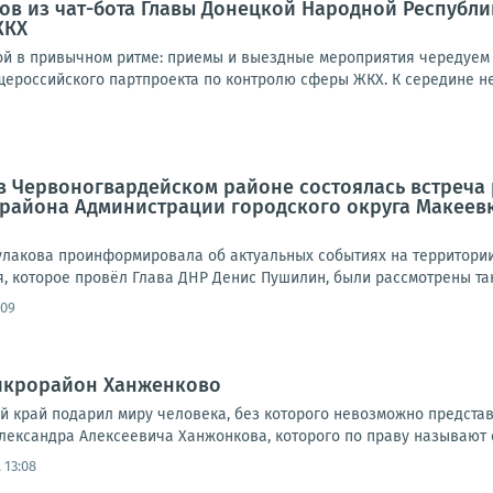
ов из чат-бота Главы Донецкой Народной Республ
ЖКХ
й в привычном ритме: приемы и выездные мероприятия чередуем с
ероссийского партпроекта по контролю сферы ЖКХ. К середине нед
а в Червоногвардейском районе состоялась встреч
 района Администрации городского округа Макеев
улакова проинформировала об актуальных событиях на территории 
 которое провёл Глава ДНР Денис Пушилин, были рассмотрены таки
:09
микрорайон Ханженково
ий край подарил миру человека, без которого невозможно предста
лександра Алексеевича Ханжонкова, которого по праву называют о
 13:08