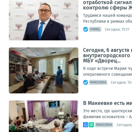
отработкой сигнал
контролю сферы 
Трудимся нашей командо
Республики в рамках общ
Сегодня, 15:17
ОФИЦ.
Сегодня, 6 август
внутригородского
МБУ «Дворец...
В ходе встречи Мария Ч
оперативного совещания,
Сегодня, 15
МАКЕЕВКА
В Макеевке есть 
Это место, где шахтерск
фамилии основателя – А
Сегодня,
МАКЕЕВКА