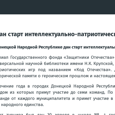
ан старт интеллектуально-патриотичес
онецкой Народной Республике дан старт интеллектуаль
иал Государственного фонда «Защитники Отечества»
версальной научной библиотеки имени Н.К. Крупской
риотических игр под названием «Код Отечества».
орической памяти о героическом прошлом и настоящем
ечение года в городах Донецкой Народной Республ
дом из которых примут участие до семи команд. По
анде от каждого муниципалитета и примет участие в
 народного единства.
рт турнира был дан 30 апреля в школе № 4 горо