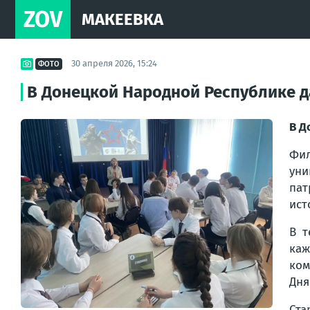
ZOV
МАКЕЕВКА
30 апреля 2026, 15:24
ФОТО
В Донецкой Народной Республике д
В Д
Фил
уни
пат
ист
В т
каж
ком
Дня
Ста