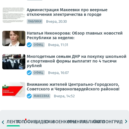
Администрация Макеевки про веерные
отключения электричества в городе
Вчера, 20:30
ПАБЛИКИ
Наталья Никонорова: Обзор главных новостей
Республики за неделю:
Вчера, 11:31
ОФИЦ.
Многодетным семьям ДНР на покупку школьной
и спортивной формы выплатят по 4 тысячи
рублей
Вчера, 16:07
ОФИЦ.
Вниманию жителей Центрально-Городского,
Советского и Червоногвардейского районов!
Вчера, 14:52
МАКЕЕВКА
ЛЕНТА
ТОП
ОФИЦ.
ВИДЕО
СМИ
ВОЕНКОРЫ
МНЕНИЯ
ПАБЛИКИ
ФОТО
ЛОНГРИДЫ