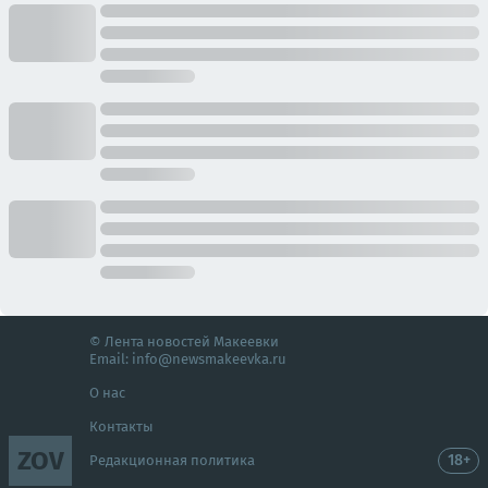
© Лента новостей Макеевки
Email:
info@newsmakeevka.ru
О нас
Контакты
ZOV
18+
Редакционная политика