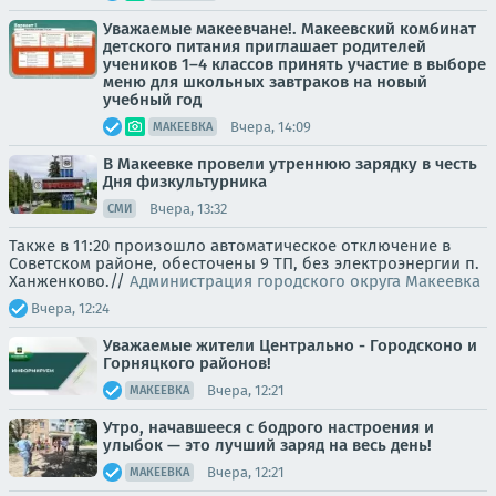
Уважаемые макеевчане!. Макеевский комбинат
детского питания приглашает родителей
учеников 1–4 классов принять участие в выборе
меню для школьных завтраков на новый
учебный год
Вчера, 14:09
МАКЕЕВКА
В Макеевке провели утреннюю зарядку в честь
Дня физкультурника
Вчера, 13:32
СМИ
Также в 11:20 произошло автоматическое отключение в
Советском районе, обесточены 9 ТП, без электроэнергии п.
Ханженково.//
Администрация городского округа Макеевка
Вчера, 12:24
Уважаемые жители Центрально - Городсконо и
Горняцкого районов!
Вчера, 12:21
МАКЕЕВКА
Утро, начавшееся с бодрого настроения и
улыбок — это лучший заряд на весь день!
Вчера, 12:21
МАКЕЕВКА