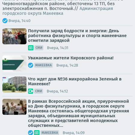
Червоногвардейском районе, обесточены 13 ТП, без
электроснабжения п. Восточный.//
Администрация
городского округа Макеевка
Вчера, 14:40
Получили заряд бодрости и энергии: День
работника физкультуры и спорта макеевчане
отметили зарядкой
Вчера, 14:31
СМИ
Уважаемые жители Кировского района!
Вчера, 14:28
МАКЕЕВКА
Что ждет дом №36 микрорайона Зеленый в
Макеевке?
Вчера, 14:12
СМИ
В рамках Всероссийской акции, приуроченной
ко Дню физкультурника, в городском округе
Макеевка состоялась общегородская утренняя
зарядка, объединившая муниципальных
служащих и представителей молодежных
общественных...
Вчера, 14:09
МАКЕЕВКА