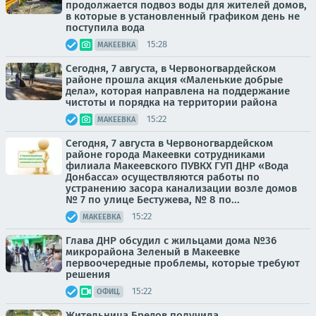
продолжается подвоз воды для жителей домов,
в которые в установленный графиком день не
поступила вода
15:28
МАКЕЕВКА
Сегодня, 7 августа, в Червоногвардейском
районе прошла акция «Маленькие добрые
дела», которая направлена на поддержание
чистоты и порядка на территории района
15:22
МАКЕЕВКА
Сегодня, 7 августа в Червоногвардейском
районе города Макеевки сотрудниками
филиала Макеевского ПУВКХ ГУП ДНР «Вода
Донбасса» осуществляются работы по
устранению засора канализации возле домов
№ 7 по улице Бестужева, № 8 по...
15:22
МАКЕЕВКА
Глава ДНР обсудил с жильцами дома №36
микрорайона Зеленый в Макеевке
первоочередные проблемы, которые требуют
решения
15:22
ОФИЦ.
Жительница Бредов получила