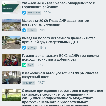
Уважаемые жители Червоногвардейского и
Горняцкого районов!
20:14
МАКЕЕВКА
Макеевка-2042: Глава ДНР задал вектор
развития агломерации
20:10
ОФИЦ.
Выезд на полосу встречного движения стал
причиной двух смертельных ДТП
16:14
ОФИЦ.
Гуманитарная миссия ВСКС в ДНР: три недели
помощи, единства и добрых дел
16:08
СМИ
В макеевском автобусе №19 от жары спасает
капустный лист
15:57
ПАБЛИКИ
С целью приведения территории в надлежащее
санитарное состояние, сотрудниками и
учащимися Государственного бюджетного
профессионального образовательного
учреждения «Макеевский транспортно-