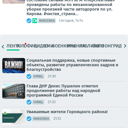
проведены работы по механизированной
уборке проезжей части автодороги по ул.
Кирова. #чистая_страна...
Сегодня, 14:14
МАКЕЕВКА
ЛЕНТА
ТОП
ОФИЦ.
ВИДЕО
СМИ
ВОЕНКОРЫ
МНЕНИЯ
ПАБЛИКИ
ФОТО
ЛОНГРИДЫ
Социальная поддержка, новые спортивные
объекты, развитие управленческих кадров и
благоустройство
21:39
ОФИЦ.
Глава ДНР Денис Пушилин отметил
продолжение работы над народной
программой Единой России
21:33
ОФИЦ.
Уважаемые жители Горняцкого района!
21:12
МАКЕЕВКА