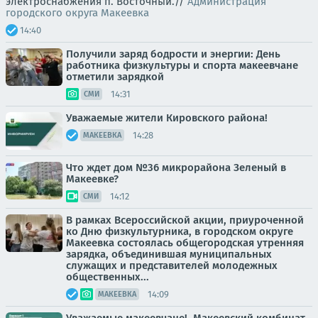
электроснабжения п. Восточный.//
Администрация
городского округа Макеевка
14:40
Получили заряд бодрости и энергии: День
работника физкультуры и спорта макеевчане
отметили зарядкой
14:31
СМИ
Уважаемые жители Кировского района!
14:28
МАКЕЕВКА
Что ждет дом №36 микрорайона Зеленый в
Макеевке?
14:12
СМИ
В рамках Всероссийской акции, приуроченной
ко Дню физкультурника, в городском округе
Макеевка состоялась общегородская утренняя
зарядка, объединившая муниципальных
служащих и представителей молодежных
общественных...
14:09
МАКЕЕВКА