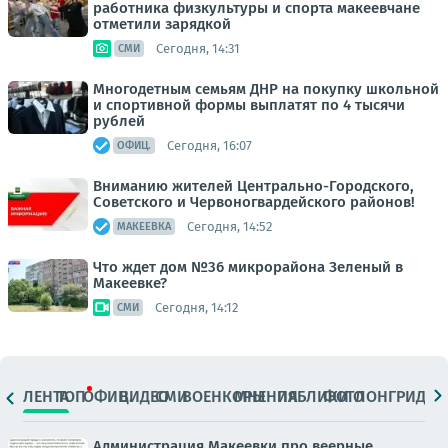
работника физкультуры и спорта макеевчане
отметили зарядкой
Сегодня, 14:31
СМИ
Многодетным семьям ДНР на покупку школьной
и спортивной формы выплатят по 4 тысячи
рублей
Сегодня, 16:07
ОФИЦ.
Вниманию жителей Центрально-Городского,
Советского и Червоногвардейского районов!
Сегодня, 14:52
МАКЕЕВКА
Что ждет дом №36 микрорайона Зеленый в
Макеевке?
Сегодня, 14:12
СМИ
ЛЕНТА
ТОП
ОФИЦ.
ВИДЕО
СМИ
ВОЕНКОРЫ
МНЕНИЯ
ПАБЛИКИ
ФОТО
ЛОНГРИДЫ
Администрация Макеевки про веерные