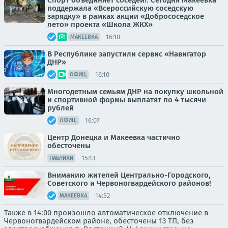
Спорт объединяет соседей!. Сегодня Макеевка
поддержала «Всероссийскую соседскую
зарядку» в рамках акции «Добрососедское
лето» проекта «Школа ЖКХ»
16:10
МАКЕЕВКА
В Республике запустили сервис «Навигатор
ДНР»
16:10
ОФИЦ.
Многодетным семьям ДНР на покупку школьной
и спортивной формы выплатят по 4 тысячи
рублей
16:07
ОФИЦ.
Центр Донецка и Макеевка частично
обесточены
15:13
ПАБЛИКИ
Вниманию жителей Центрально-Городского,
Советского и Червоногвардейского районов!
14:52
МАКЕЕВКА
Также в 14:00 произошло автоматическое отключение в
Червоногвардейском районе, обесточены 13 ТП, без