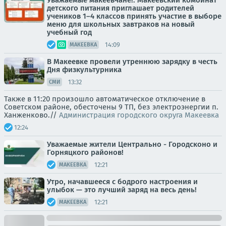
Уважаемые макеевчане!. Макеевский комбинат
детского питания приглашает родителей
учеников 1–4 классов принять участие в выборе
меню для школьных завтраков на новый
учебный год
14:09
МАКЕЕВКА
В Макеевке провели утреннюю зарядку в честь
Дня физкультурника
13:32
СМИ
Также в 11:20 произошло автоматическое отключение в
Советском районе, обесточены 9 ТП, без электроэнергии п.
Ханженково.//
Администрация городского округа Макеевка
12:24
Уважаемые жители Центрально - Городсконо и
Горняцкого районов!
12:21
МАКЕЕВКА
Утро, начавшееся с бодрого настроения и
улыбок — это лучший заряд на весь день!
12:21
МАКЕЕВКА