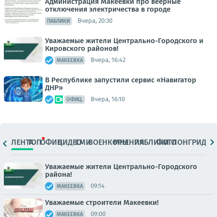
Администрация Макеевки про веерные
отключения электричества в городе
Вчера, 20:30
ПАБЛИКИ
Уважаемые жители Центрально-Городского и
Кировского районов!
Вчера, 16:42
МАКЕЕВКА
В Республике запустили сервис «Навигатор
ДНР»
Вчера, 16:10
ОФИЦ.
ЛЕНТА
ТОП
ОФИЦ.
ВИДЕО
СМИ
ВОЕНКОРЫ
МНЕНИЯ
ПАБЛИКИ
ФОТО
ЛОНГРИДЫ
Уважаемые жители Центрально-Городского
района!
09:14
МАКЕЕВКА
Уважаемые строители Макеевки!
09:00
МАКЕЕВКА