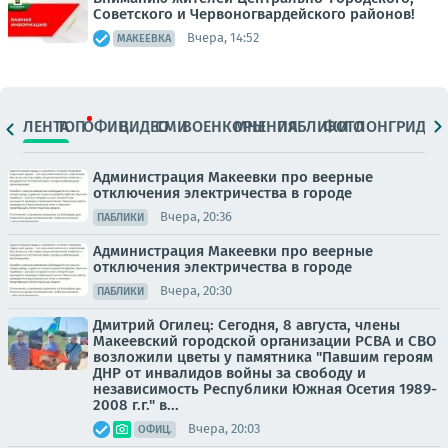
Советского и Червоногвардейского районов!
Вчера, 14:52
МАКЕЕВКА
ЛЕНТА
ТОП
ОФИЦ.
ВИДЕО
СМИ
ВОЕНКОРЫ
МНЕНИЯ
ПАБЛИКИ
ФОТО
ЛОНГРИДЫ
Администрация Макеевки про веерные
отключения электричества в городе
Вчера, 20:36
ПАБЛИКИ
Администрация Макеевки про веерные
отключения электричества в городе
Вчера, 20:30
ПАБЛИКИ
Дмитрий Огилец: Сегодня, 8 августа, члены
Макеевский городской организации РСВА и СВО
возложили цветы у памятника "Павшим героям
ДНР от инвалидов войны за свободу и
независимость Республики Южная Осетия 1989-
2008 г.г." в...
Вчера, 20:03
ОФИЦ.