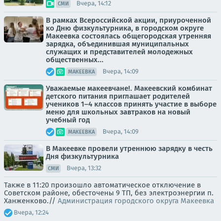
Вчера, 14:12
СМИ
В рамках Всероссийской акции, приуроченной
ко Дню физкультурника, в городском округе
Макеевка состоялась общегородская утренняя
зарядка, объединившая муниципальных
служащих и представителей молодежных
общественных...
Вчера, 14:09
МАКЕЕВКА
Уважаемые макеевчане!. Макеевский комбинат
детского питания приглашает родителей
учеников 1–4 классов принять участие в выборе
меню для школьных завтраков на новый
учебный год
Вчера, 14:09
МАКЕЕВКА
В Макеевке провели утреннюю зарядку в честь
Дня физкультурника
Вчера, 13:32
СМИ
Также в 11:20 произошло автоматическое отключение в
Советском районе, обесточены 9 ТП, без электроэнергии п.
Ханженково.//
Администрация городского округа Макеевка
Вчера, 12:24