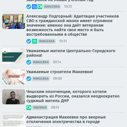
10:31
МАКЕЕВКА
Александр Подгорный: Адаптация участников
СВО к гражданской жизни имеет огромное
значение: именно она даёт ветеранам
возможность найти свое место и быть
востребованными в обществе
10:31
МАКЕЕВКА
Уважаемые жители Центрально-Городского
района!
09:14
МАКЕЕВКА
Уважаемые строители Макеевки!
09:00
МАКЕЕВКА
Чешским ополченцем, которого хотели
выдворить из России, оказался неоднократно
судимый житель ДНР
08:15
ПАБЛИКИ
Администрация Макеевки про веерные
отключения электричества в городе