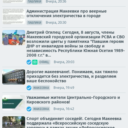
Вчера, 20:36
ПАБЛИКИ
Администрация Макеевки про веерные
отключения электричества в городе
Вчера, 20:30
ПАБЛИКИ
Дмитрий Огилец: Сегодня, 8 августа, члены
Макеевский городской организации РСВА и СВО
возложили цветы у памятника "Павшим героям
ДНР от инвалидов войны за свободу и
независимость Республики Южная Осетия 1989-
2008 г.г." в...
Вчера, 20:03
ОФИЦ.
Дорогие макеевчане!. Понимаем, как тяжело
приходится без электричества, и разделяем
ваше беспокойство
Вчера, 19:49
МАКЕЕВКА
Уважаемые жители Центрально-Городского и
Кировского районов!
Вчера, 16:42
МАКЕЕВКА
Спорт объединяет соседей!. Сегодня Макеевка
поддержала «Всероссийскую соседскую
зарядку» в рамках акции «Добрососедское