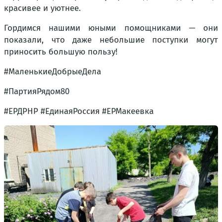
красивее и уютнее.
Гордимся нашими юными помощниками — они
показали, что даже небольшие поступки могут
приносить большую пользу!
#МаленькиеДобрыеДела
#ПартияРядом80
#ЕРДРНР #ЕдинаяРоссия #ЕРМакеевка