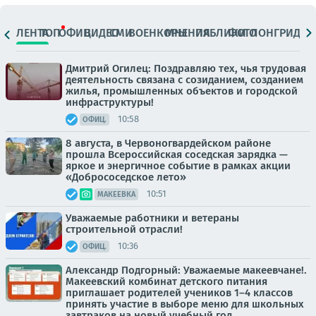
ЛЕНТА
ТОП
ОФИЦ.
ВИДЕО
СМИ
ВОЕНКОРЫ
МНЕНИЯ
ПАБЛИКИ
ФОТО
ЛОНГРИДЫ
Дмитрий Огилец: Поздравляю тех, чья трудовая
деятельность связана с созиданием, созданием
жилья, промышленных объектов и городской
инфраструктуры!
10:58
ОФИЦ.
8 августа, в Червоногвардейском районе
прошла Всероссийская соседская зарядка —
яркое и энергичное событие в рамках акции
«Добрососедское лето»
10:51
МАКЕЕВКА
Уважаемые работники и ветераны
строительной отрасли!
10:36
ОФИЦ.
Александр Подгорный: Уважаемые макеевчане!.
Макеевский комбинат детского питания
приглашает родителей учеников 1–4 классов
принять участие в выборе меню для школьных
завтраков на новый учебный год