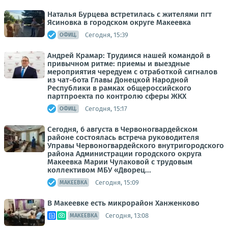
Наталья Бурцева встретилась с жителями пгт
Ясиновка в городском округе Макеевка
Сегодня, 15:39
ОФИЦ.
Андрей Крамар: Трудимся нашей командой в
привычном ритме: приемы и выездные
мероприятия чередуем с отработкой сигналов
из чат-бота Главы Донецкой Народной
Республики в рамках общероссийского
партпроекта по контролю сферы ЖКХ
Сегодня, 15:17
ОФИЦ.
Сегодня, 6 августа в Червоногвардейском
районе состоялась встреча руководителя
Управы Червоногвардейского внутригородского
района Администрации городского округа
Макеевка Марии Чулаковой с трудовым
коллективом МБУ «Дворец...
Сегодня, 15:09
МАКЕЕВКА
В Макеевке есть микрорайон Ханженково
Сегодня, 13:08
МАКЕЕВКА