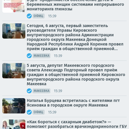
беременных женщин системами непрерывного
мониторинга глюкозы
15:39
ОФИЦ.
Сегодня, 6 августа, первый заместитель
руководителя Управы Кировского
внутригородского района Администрации
городского округа Макеевка Донецкой
Народной Республики Андрей Коренев провел
приём граждан в общественной приемной...
15:39
МАКЕЕВКА
5 августа, депутат Макеевского городского
совета Александр Подгорный провел приём
граждан в общественной приемной Кировского
внутригородского района городского округа
Макеевка
15:39
МАКЕЕВКА
Наталья Бурцева встретилась с жителями пгт
Ясиновка в городском округе Макеевка
15:39
ОФИЦ.
«Как бороться с сахарным диабетом?» —
помогают разобраться врачиэндокринологи ГБУ