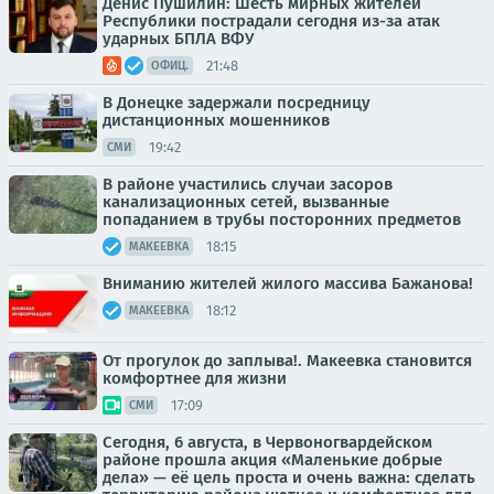
Денис Пушилин: Шесть мирных жителей
Республики пострадали сегодня из-за атак
ударных БПЛА ВФУ
21:48
ОФИЦ.
В Донецке задержали посредницу
дистанционных мошенников
19:42
СМИ
В районе участились случаи засоров
канализационных сетей, вызванные
попаданием в трубы посторонних предметов
18:15
МАКЕЕВКА
Вниманию жителей жилого массива Бажанова!
18:12
МАКЕЕВКА
От прогулок до заплыва!. Макеевка становится
комфортнее для жизни
17:09
СМИ
Сегодня, 6 августа, в Червоногвардейском
районе прошла акция «Маленькие добрые
дела» — её цель проста и очень важна: сделать