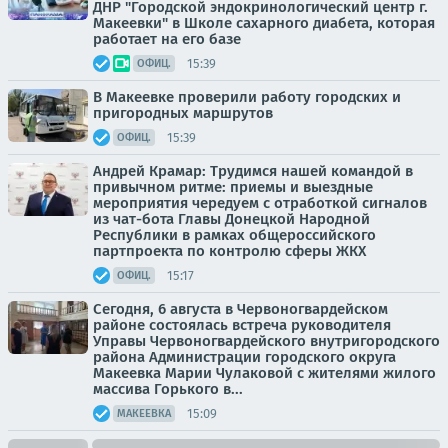
ДНР "Городской эндокринологический центр г.
Макеевки" в Школе сахарного диабета, которая
работает на его базе
15:39
ОФИЦ.
В Макеевке проверили работу городских и
пригородных маршрутов
15:39
ОФИЦ.
Андрей Крамар: Трудимся нашей командой в
привычном ритме: приемы и выездные
мероприятия чередуем с отработкой сигналов
из чат-бота Главы Донецкой Народной
Республики в рамках общероссийского
партпроекта по контролю сферы ЖКХ
15:17
ОФИЦ.
Сегодня, 6 августа в Червоногвардейском
районе состоялась встреча руководителя
Управы Червоногвардейского внутригородского
района Администрации городского округа
Макеевка Марии Чулаковой с жителями жилого
массива Горького в...
15:09
МАКЕЕВКА