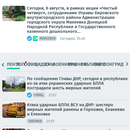
Сегодня, 6 августа, в рамках акции «Чистый
четверг», сотрудниками Управы Кировского
внутригородского района Администрации
городского округа Макеевка Донецкой
Народной Республики и Государственного
казенного дошкольного...
Сегодня, 15:40
МАКЕЕВКА
ЛЕНТА
ТОП
ОФИЦ.
ВИДЕО
СМИ
ВОЕНКОРЫ
МНЕНИЯ
ПАБЛИКИ
ФОТО
ЛОНГРИДЫ
По сообщению Главы ДНР, сегодня в республике
из-за атак украинских ударных БПЛА
пострадали шесть мирных жителей
21:57
ОФИЦ.
Атака ударных БПЛА ВСУ на ДНР: шестеро
мирных жителей ранены в Горловке, Енакиево
и Еленовке
21:57
ПАБЛИКИ