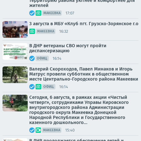
территорию района уютнее и комфортнее для
жителей
17:07
МАКЕЕВКА
3 августа в МБУ «Клуб пгт. Грузско-Зорянское г.о
16:32
МАКЕЕВКА
В ДНР ветераны СВО могут пройти
диспансеризацию
16:14
ОФИЦ.
Валерий Скороходов, Павел Минаков и Игорь
Матрус провели субботник в общественном
месте Центрально-Городского района Макеевки
16:14
ОФИЦ.
Сегодня, 6 августа, в рамках акции «Чистый
четверг», сотрудниками Управы Кировского
внутригородского района Администрации
городского округа Макеевка Донецкой
Народной Республики и Государственного
казенного дошкольного...
15:40
МАКЕЕВКА
В ДНР продолжается обеспечение детей и