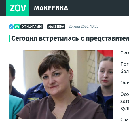
ZOV
МАКЕЕВКА
26 мая 2026, 13:55
ОФИЦИАЛЬНО
МАКЕЕВКА
Сегодня встретилась с представит
Сег
Пог
бол
Они
Осо
зат
кул
Спа