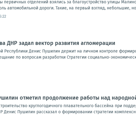
ты первичных отделений взялись за благоустройство улицы Малино
доль автомобильной дороги. Такие, на первый взгляд, небольшие, но
5:22
ава ДНР задал вектор развития агломерации
й Республики Денис Пушилин держит на личном контроле формиро
ещание по вопросам разработки Стратегии социально-экономическо
Пушилин отметил продолжение работы над народно
троительство круглогодичного плавательного бассейна при подде
Р Денис Пушилин рассказал о формировании стратегии комплексно