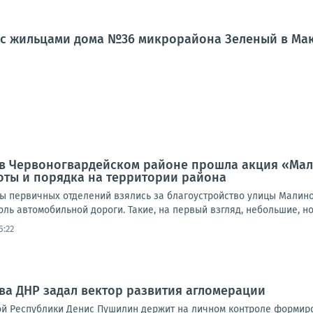
л с жильцами дома №36 микрорайона Зеленый в Ма
а, в Червоногвардейском районе прошла акция «Ма
оты и порядка на территории района
ты первичных отделений взялись за благоустройство улицы Малино
доль автомобильной дороги. Такие, на первый взгляд, небольшие, но
5:22
ава ДНР задал вектор развития агломерации
й Республики Денис Пушилин держит на личном контроле формиро