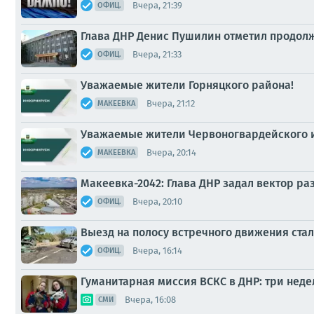
Вчера, 21:39
ОФИЦ.
Глава ДНР Денис Пушилин отметил продол
Вчера, 21:33
ОФИЦ.
Уважаемые жители Горняцкого района!
Вчера, 21:12
МАКЕЕВКА
Уважаемые жители Червоногвардейского и
Вчера, 20:14
МАКЕЕВКА
Макеевка-2042: Глава ДНР задал вектор р
Вчера, 20:10
ОФИЦ.
Выезд на полосу встречного движения ста
Вчера, 16:14
ОФИЦ.
Гуманитарная миссия ВСКС в ДНР: три неде
Вчера, 16:08
СМИ