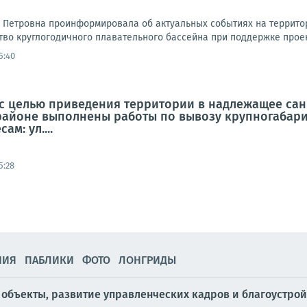
 Петровна проинформировала об актуальных событиях на территор
во круглогодичного плавательного бассейна при поддержке проект
5:40
а, с целью приведения территории в надлежащее са
районе выполнены работы по вывозу крупногабар
м: ул....
5:28
НИЯ
ПАБЛИКИ
ФОТО
ЛОНГРИДЫ
объекты, развитие управленческих кадров и благоустрой