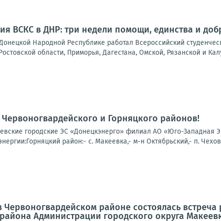
ия ВСКС в ДНР: три недели помощи, единства и доб
в Донецкой Народной Республике работал Всероссийский студенчес
Ростовской области, Приморья, Дагестана, Омской, Рязанской и Калу
 Червоногвардейского и Горняцкого районов!
вские городские ЭС «Донецкэнерго» филиал АО «Юго-Западная Эле
нергии:Горняцкий район:- с. Макеевка,- м-н Октябрьский,- п. Чехов
а в Червоногвардейском районе состоялась встреч
 района Администрации городского округа Макеев