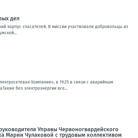
рых дел
кий корпус спасателей. В миссии участвовали добровольцы из
жской...
ктросетевая Компания», в 19:25 в связи с аварийным
аТакже без электроэнергии все...
а руководителя Управы Червоногвардейского
ка Марии Чулаковой с трудовым коллективом