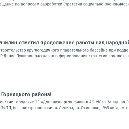
ещание по вопросам разработки Стратегии социально-экономическо
Пушилин отметил продолжение работы над народно
троительство круглогодичного плавательного бассейна при подде
Р Денис Пушилин рассказал о формировании стратегии комплексно
 Горняцкого района!
вские городские ЭС «Донецкэнерго» филиал АО «Юго-Западная Эл
 ТП, без электроэнергии:- п. Ленина,- п. Осипенко,- 945 кв-л,- м-н.