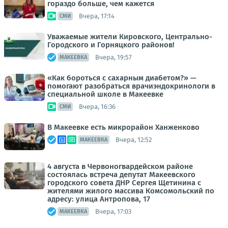
гораздо больше, чем кажется
Вчера, 17:14
СМИ
Уважаемые жители Кировского, Центрально-
Городского и Горняцкого районов!
Вчера, 19:57
МАКЕЕВКА
«Как бороться с сахарным диабетом?» —
помогают разобраться врачиэндокринологи в
специальной школе в Макеевке
Вчера, 16:36
СМИ
В Макеевке есть микрорайон Ханженково
Вчера, 12:52
МАКЕЕВКА
4 августа в Червоногвардейском районе
состоялась встреча депутат Макеевского
городского совета ДНР Сергея Щетинина с
жителями жилого массива Комсомольский по
адресу: улица Антропова, 17
Вчера, 17:03
МАКЕЕВКА