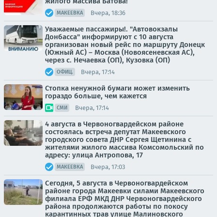
жилого массива Батова!
Вчера, 18:36
МАКЕЕВКА
Уважаемые пассажиры!. "Автовокзалы
Донбасса" информируют с 10 августа
организован новый рейс по маршруту Донецк
(Южный АС) – Москва (Новоясеневская АС),
через с. Нечаевка (ОП), Кузовка (ОП)
Вчера, 17:14
ОФИЦ.
Стопка ненужной бумаги может изменить
гораздо больше, чем кажется
Вчера, 17:14
СМИ
4 августа в Червоногвардейском районе
состоялась встреча депутат Макеевского
городского совета ДНР Сергея Щетинина с
жителями жилого массива Комсомольский по
адресу: улица Антропова, 17
Вчера, 17:03
МАКЕЕВКА
Сегодня, 5 августа в Червоногвардейском
районе города Макеевки силами Макеевского
филиала ЕРФ МКД ДНР Червоногвардейского
района продолжаются работы по покосу
карантинных трав улице Малиновского