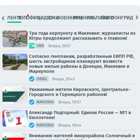
ЛЕНТА
ТОП
ОФИЦ.
ВИДЕО
СМИ
ВОЕНКОРЫ
МНЕНИЯ
ПАБЛИКИ
ФОТО
ЛОНГРИДЫ
Три года корпункту в Макеевке: журналисты из
Югры продолжают рассказывать о главном!
Вчера, 20:57
СМИ
Согласно генпланам, разработанным ЕИПП РФ,
шесть застройщиков планируют возвести
новые жилые районы в Донецке, Макеевке и
Мариуполе
Вчера, 20:43
ОФИЦ.
Уважаемые жители Кировского, Центрально-
Городского и Горняцкого районов!
Вчера, 19:57
МАКЕЕВКА
Александр Подгорный: Единая Россия — №1 в
бюллетене!
Вчера, 18:44
МАКЕЕВКА
Вниманию жителей микрорайона Солнечный и