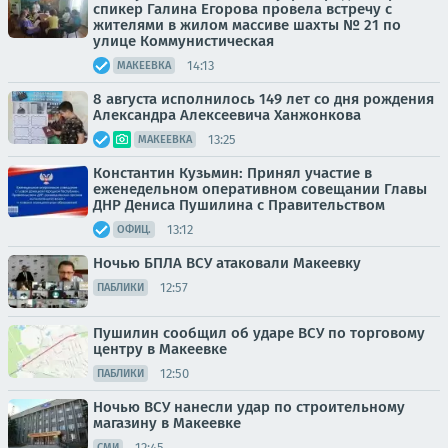
спикер Галина Егорова провела встречу с
жителями в жилом массиве шахты № 21 по
улице Коммунистическая
14:13
МАКЕЕВКА
8 августа исполнилось 149 лет со дня рождения
Александра Алексеевича Ханжонкова
13:25
МАКЕЕВКА
Константин Кузьмин: Принял участие в
еженедельном оперативном совещании Главы
ДНР Дениса Пушилина с Правительством
13:12
ОФИЦ.
Ночью БПЛА ВСУ атаковали Макеевку
12:57
ПАБЛИКИ
Пушилин сообщил об ударе ВСУ по торговому
центру в Макеевке
12:50
ПАБЛИКИ
Ночью ВСУ нанесли удар по строительному
магазину в Макеевке
12:45
СМИ