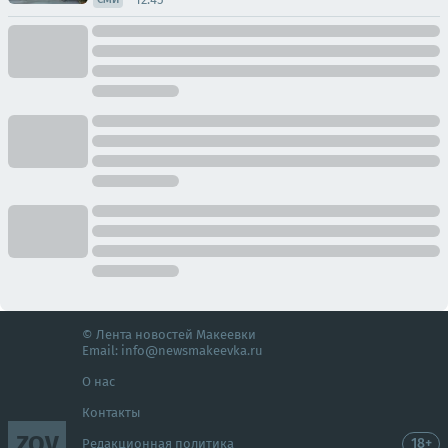
© Лента новостей Макеевки
Email:
info@newsmakeevka.ru
О нас
Контакты
ZOV
18+
Редакционная политика