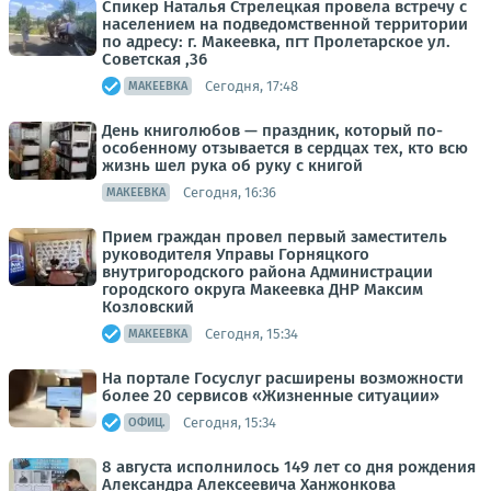
Спикер Наталья Стрелецкая провела встречу с
населением на подведомственной территории
по адресу: г. Макеевка, пгт Пролетарское ул.
Советская ,36
Сегодня, 17:48
МАКЕЕВКА
День книголюбов — праздник, который по-
особенному отзывается в сердцах тех, кто всю
жизнь шел рука об руку с книгой
Сегодня, 16:36
МАКЕЕВКА
Прием граждан провел первый заместитель
руководителя Управы Горняцкого
внутригородского района Администрации
городского округа Макеевка ДНР Максим
Козловский
Сегодня, 15:34
МАКЕЕВКА
На портале Госуслуг расширены возможности
более 20 сервисов «Жизненные ситуации»
Сегодня, 15:34
ОФИЦ.
8 августа исполнилось 149 лет со дня рождения
Александра Алексеевича Ханжонкова