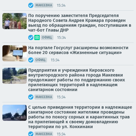
15:34
МАКЕЕВКА
По поручению заместителя Председателя
Народного Совета Андрея Крамара проведен
выезд по обращениям граждан, поступившим в
чат-бот Главы ДНР
15:34
ОФИЦ.
На портале Госуслуг расширены возможности
более 20 сервисов «Жизненные ситуации»
15:34
ОФИЦ.
Предприятия и учреждения Кировского
внутригородского района города Макеевки
продолжают работы по поддержанию своих
прилегающих территорий в надлежащем
санитарном состоянии
15:34
МАКЕЕВКА
С целью приведения территории в надлежащее
санитарное состояние жителями проведены
работы по покосу сорных и карантинных трав
на прилегающей к своему домовладению
территории по ул. Коккинаки
15:34
МАКЕЕВКА