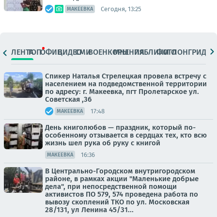
Сегодня, 13:25
МАКЕЕВКА
ЛЕНТА
ТОП
ОФИЦ.
ВИДЕО
СМИ
ВОЕНКОРЫ
МНЕНИЯ
ПАБЛИКИ
ФОТО
ЛОНГРИДЫ
Спикер Наталья Стрелецкая провела встречу с
населением на подведомственной территории
по адресу: г. Макеевка, пгт Пролетарское ул.
Советская ,36
17:48
МАКЕЕВКА
День книголюбов — праздник, который по-
особенному отзывается в сердцах тех, кто всю
жизнь шел рука об руку с книгой
16:36
МАКЕЕВКА
В Центрально-Городском внутригородском
районе, в рамках акции "Маленькие добрые
дела", при непосредственной помощи
активистов ПО 579, 574 проведена работа по
вывозу скоплений ТКО по ул. Московская
28/131, ул Ленина 45/31...