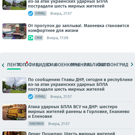
из-за атак украинских ударных БПЛА
пострадали шесть мирных жителей
Вчера, 21:57
ОФИЦ.
От прогулок до заплыва!. Макеевка становится
комфортнее для жизни
Вчера, 17:09
СМИ
ЛЕНТА
ТОП
ОФИЦ.
ВИДЕО
СМИ
ВОЕНКОРЫ
МНЕНИЯ
ПАБЛИКИ
ФОТО
ЛОНГРИДЫ
По сообщению Главы ДНР, сегодня в республике
из-за атак украинских ударных БПЛА
пострадали шесть мирных жителей
Вчера, 21:57
ОФИЦ.
Атака ударных БПЛА ВСУ на ДНР: шестеро
мирных жителей ранены в Горловке, Енакиево
и Еленовке
Вчера, 21:57
ПАБЛИКИ
Денис Пушилин: Шесть мирных жителей