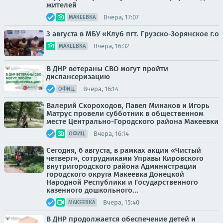
жителей
Вчера, 17:07
МАКЕЕВКА
3 августа в МБУ «Клуб пгт. Грузско-Зорянское г.о
Вчера, 16:32
МАКЕЕВКА
В ДНР ветераны СВО могут пройти
диспансеризацию
Вчера, 16:14
ОФИЦ.
Валерий Скороходов, Павел Минаков и Игорь
Матрус провели субботник в общественном
месте Центрально-Городского района Макеевки
Вчера, 16:14
ОФИЦ.
Сегодня, 6 августа, в рамках акции «Чистый
четверг», сотрудниками Управы Кировского
внутригородского района Администрации
городского округа Макеевка Донецкой
Народной Республики и Государственного
казенного дошкольного...
Вчера, 15:40
МАКЕЕВКА
В ДНР продолжается обеспечение детей и