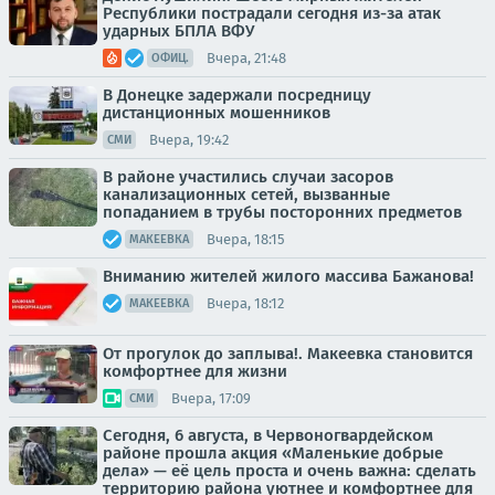
Республики пострадали сегодня из-за атак
ударных БПЛА ВФУ
Вчера, 21:48
ОФИЦ.
В Донецке задержали посредницу
дистанционных мошенников
Вчера, 19:42
СМИ
В районе участились случаи засоров
канализационных сетей, вызванные
попаданием в трубы посторонних предметов
Вчера, 18:15
МАКЕЕВКА
Вниманию жителей жилого массива Бажанова!
Вчера, 18:12
МАКЕЕВКА
От прогулок до заплыва!. Макеевка становится
комфортнее для жизни
Вчера, 17:09
СМИ
Сегодня, 6 августа, в Червоногвардейском
районе прошла акция «Маленькие добрые
дела» — её цель проста и очень важна: сделать
территорию района уютнее и комфортнее для