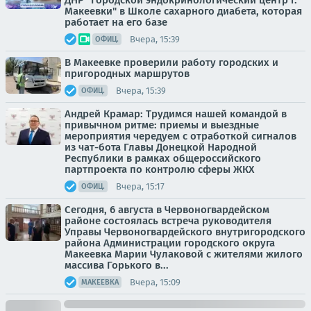
ДНР "Городской эндокринологический центр г.
Макеевки" в Школе сахарного диабета, которая
работает на его базе
Вчера, 15:39
ОФИЦ.
В Макеевке проверили работу городских и
пригородных маршрутов
Вчера, 15:39
ОФИЦ.
Андрей Крамар: Трудимся нашей командой в
привычном ритме: приемы и выездные
мероприятия чередуем с отработкой сигналов
из чат-бота Главы Донецкой Народной
Республики в рамках общероссийского
партпроекта по контролю сферы ЖКХ
Вчера, 15:17
ОФИЦ.
Сегодня, 6 августа в Червоногвардейском
районе состоялась встреча руководителя
Управы Червоногвардейского внутригородского
района Администрации городского округа
Макеевка Марии Чулаковой с жителями жилого
массива Горького в...
Вчера, 15:09
МАКЕЕВКА