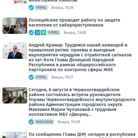
мониторинга глюкозы
Вчера, 15:39
ОФИЦ.
Полицейские проводят работу по защите
населения от киберпреступников
Вчера, 13:08
ОФИЦ.
Андрей Крамар: Трудимся нашей командой в
привычном ритме: приемы и выездные
мероприятия чередуем с отработкой сигналов
из чат-бота Главы Донецкой Народной
Республики в рамках общероссийского
партпроекта по контролю сферы ЖКХ
Вчера, 15:17
ОФИЦ.
Сегодня, 6 августа в Червоногвардейском
районе состоялась встреча руководителя
Управы Червоногвардейского внутригородского
района Администрации городского округа
Макеевка Марии Чулаковой с трудовым
коллективом МБУ «Дворец...
Вчера, 15:09
МАКЕЕВКА
По сообщению Главы ДНР, сегодня в республике