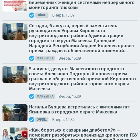
беременных женщин системами непрерывного
мониторинга глюкозы
Вчера, 15:39
ОФИЦ.
Сегодня, 6 августа, первый заместитель
руководителя Управы Кировского
внутригородского района Администрации
городского округа Макеевка Донецкой
Народной Республики Андрей Коренев провел
приём граждан в общественной приемной...
Вчера, 15:39
МАКЕЕВКА
5 августа, депутат Макеевского городского
совета Александр Подгорный провел приём
граждан в общественной приемной Кировского
внутригородского района городского округа
Макеевка
Вчера, 15:39
МАКЕЕВКА
Наталья Бурцева встретилась с жителями пгт
Ясиновка в городском округе Макеевка
Вчера, 15:39
ОФИЦ.
«Как бороться с сахарным диабетом?» —
помогают разобраться врачиэндокринологи ГБУ