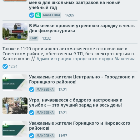
меню для школьных завтраков на новый
учебный год
14:09
МАКЕЕВКА
В Макеевке провели утреннюю зарядку в честь
Дня физкультурника
13:32
СМИ
Также в 11:20 произошло автоматическое отключение в
Советском районе, обесточены 9 ТП, без электроэнергии п.
Ханженково.//
Администрация городского округа Макеевка
12:24
Уважаемые жители Центрально - Городсконо и
Горняцкого районов!
12:21
МАКЕЕВКА
Утро, начавшееся с бодрого настроения и
улыбок — это лучший заряд на весь день!
12:21
МАКЕЕВКА
Уважаемые жители Горняцкого и Кировского
районов!
11:57
МАКЕЕВКА