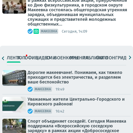
В рамках Всероссийской акции, приуроченной
ко Дню физкультурника, в городском округе
Макеевка состоялась общегородская утренняя
зарядка, объединившая муниципальных
служащих и представителей молодежных
общественных...
Сегодня, 14:09
МАКЕЕВКА
ЛЕНТА
ТОП
ОФИЦ.
ВИДЕО
СМИ
ВОЕНКОРЫ
МНЕНИЯ
ПАБЛИКИ
ФОТО
ЛОНГРИДЫ
Дорогие макеевчане!. Понимаем, как тяжело
приходится без электричества, и разделяем
ваше беспокойство
19:49
МАКЕЕВКА
Уважаемые жители Центрально-Городского и
Кировского районов!
16:42
МАКЕЕВКА
Спорт объединяет соседей!. Сегодня Макеевка
поддержала «Всероссийскую соседскую
зарядку» в рамках акции «Добрососедское