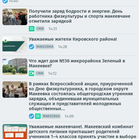
14:40
Получили заряд бодрости и энергии: День
работника физкультуры и спорта макеевчане
отметили зарядкой
14:31
СМИ
Уважаемые жители Кировского района!
14:28
МАКЕЕВКА
Что ждет дом №36 микрорайона Зеленый в
Макеевке?
14:12
СМИ
В рамках Всероссийской акции, приуроченной
ко Дню физкультурника, в городском округе
Макеевка состоялась общегородская утренняя
зарядка, объединившая муниципальных
служащих и представителей молодежных
общественных...
14:09
МАКЕЕВКА
Уважаемые макеевчане!. Макеевский комбинат
детского питания приглашает родителей
учеников 1–4 классов принять участие в выборе