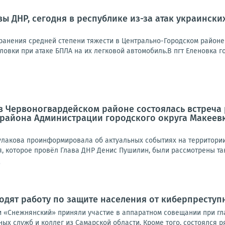
ы ДНР, сегодня в республике из-за атак украинск
анения средней степени тяжести в Центрально-Городском районе
овки при атаке БПЛА на их легковой автомобиль.В пгт Еленовка го
а в Червоногвардейском районе состоялась встреч
 района Администрации городского округа Макеев
улакова проинформировала об актуальных событиях на территории 
 которое провёл Глава ДНР Денис Пушилин, были рассмотрены таки
9
дят работу по защите населения от киберпреступ
 «Снежнянский» приняли участие в аппаратном совещании при гла
ых служб и коллег из Самарской области. Кроме того, состоялся р