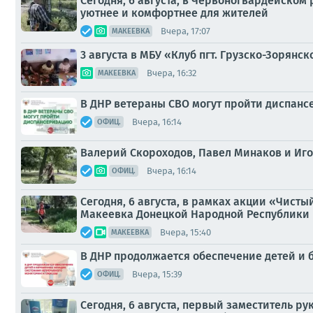
Сегодня, 6 августа, в Червоногвардейском
уютнее и комфортнее для жителей
Вчера, 17:07
МАКЕЕВКА
3 августа в МБУ «Клуб пгт. Грузско-Зорянско
Вчера, 16:32
МАКЕЕВКА
В ДНР ветераны СВО могут пройти диспан
Вчера, 16:14
ОФИЦ.
Валерий Скороходов, Павел Минаков и Иго
Вчера, 16:14
ОФИЦ.
Сегодня, 6 августа, в рамках акции «Чист
Макеевка Донецкой Народной Республики и
Вчера, 15:40
МАКЕЕВКА
В ДНР продолжается обеспечение детей и
Вчера, 15:39
ОФИЦ.
Сегодня, 6 августа, первый заместитель 