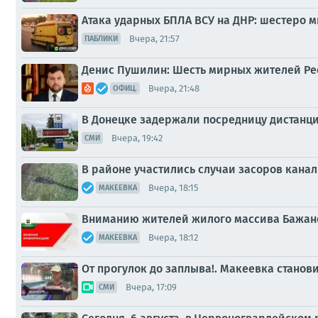
Атака ударных БПЛА ВСУ на ДНР: шестеро 
Вчера, 21:57
ПАБЛИКИ
Денис Пушилин: Шесть мирных жителей Рес
Вчера, 21:48
ОФИЦ.
В Донецке задержали посредницу дистан
Вчера, 19:42
СМИ
В районе участились случаи засоров кана
Вчера, 18:15
МАКЕЕВКА
Вниманию жителей жилого массива Бажан
Вчера, 18:12
МАКЕЕВКА
От прогулок до заплыва!. Макеевка стано
Вчера, 17:09
СМИ