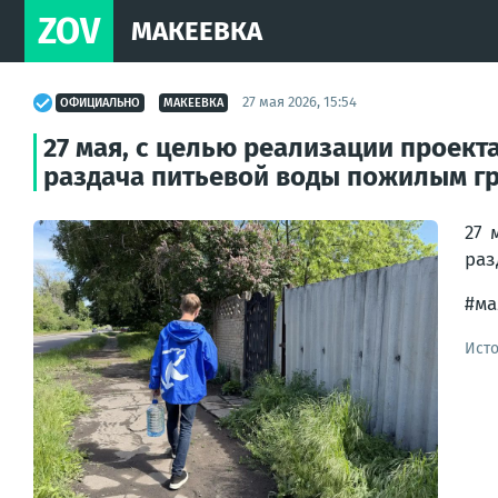
ZOV
МАКЕЕВКА
27 мая 2026, 15:54
ОФИЦИАЛЬНО
МАКЕЕВКА
27 мая, с целью реализации проек
раздача питьевой воды пожилым г
27 
раз
#ма
Ист