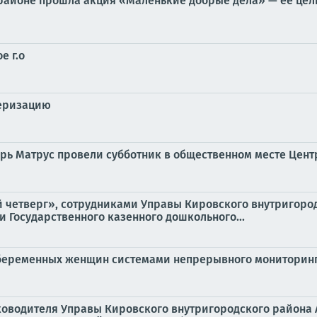
 районе прошла акция «Маленькие добрые дела» — её цел
е г.о
серизацию
рь Матрус провели субботник в общественном месте Цен
ый четверг», сотрудниками Управы Кировского внутригор
 Государственного казенного дошкольного...
 беременных женщин системами непрерывного мониторин
руководителя Управы Кировского внутригородского района