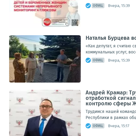
Вчера, 15:39
ОФИЦ.
Наталья Бурцева в
«Как депутат, я считаю 
коммунальных услуг, вос
Вчера, 15:39
ОФИЦ.
Андрей Крамар: Т
отработкой сигнал
контролю сферы 
Трудимся нашей командо
Республики в рамках общ
Вчера, 15:17
ОФИЦ.