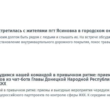
стретилась с жителями пгт Ясиновка в городском о
своим долгом быть рядом с людьми и слышать их. На встрече обсуд
становление внутриквартального дорожного покрытия, покос травы
рудимся нашей командой в привычном ритме: прие
ов из чат-бота Главы Донецкой Народной Республ
ЖКХ
й в привычном ритме: приемы и выездные мероприятия чередуем с
ероссийского партпроекта по контролю сферы ЖКХ. К середине нед