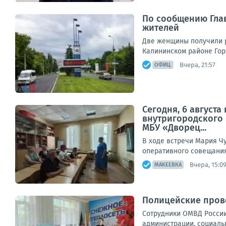
По сообщению Глав
жителей
Две женщины получили р
Калининском районе Горл
Вчера, 21:57
ОФИЦ.
Сегодня, 6 август
внутригородского
МБУ «Дворец...
В ходе встречи Мария Ч
оперативного совещания,
Вчера, 15:0
МАКЕЕВКА
Полицейские прово
Сотрудники ОМВД России
администрации, социальн