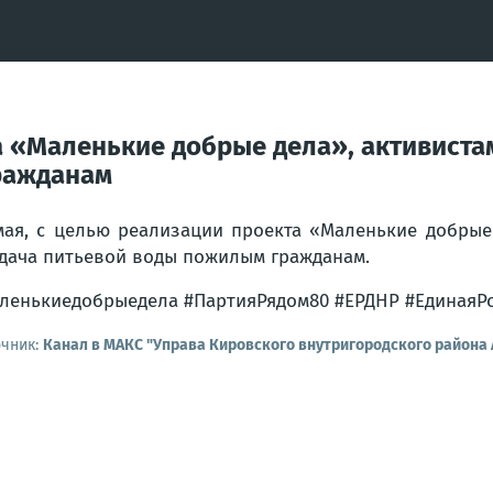
та «Маленькие добрые дела», активист
ражданам
мая, с целью реализации проекта «Маленькие добры
дача питьевой воды пожилым гражданам.
ленькиедобрыедела #ПартияРядом80 #ЕРДНР #ЕдинаяР
очник:
Канал в МАКС "Управа Кировского внутригородского района