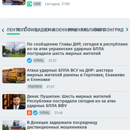
Сегодня, 17:09
СМИ
ЛЕНТА
ТОП
ОФИЦ.
ВИДЕО
СМИ
ВОЕНКОРЫ
МНЕНИЯ
ПАБЛИКИ
ФОТО
ЛОНГРИДЫ
По сообщению Главы ДНР, сегодня в республике
из-за атак украинских ударных БПЛА
пострадали шесть мирных жителей
21:57
ОФИЦ.
Атака ударных БПЛА ВСУ на ДНР: шестеро
мирных жителей ранены в Горловке, Енакиево
и Еленовке
21:57
ПАБЛИКИ
Денис Пушилин: Шесть мирных жителей
Республики пострадали сегодня из-за атак
ударных БПЛА ВФУ
21:48
ОФИЦ.
В Донецке задержали посредницу
дистанционных мошенников