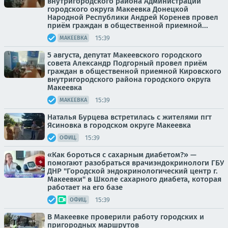
внутригородского района Администрации
городского округа Макеевка Донецкой
Народной Республики Андрей Коренев провел
приём граждан в общественной приемной...
15:39
МАКЕЕВКА
5 августа, депутат Макеевского городского
совета Александр Подгорный провел приём
граждан в общественной приемной Кировского
внутригородского района городского округа
Макеевка
15:39
МАКЕЕВКА
Наталья Бурцева встретилась с жителями пгт
Ясиновка в городском округе Макеевка
15:39
ОФИЦ.
«Как бороться с сахарным диабетом?» —
помогают разобраться врачиэндокринологи ГБУ
ДНР "Городской эндокринологический центр г.
Макеевки" в Школе сахарного диабета, которая
работает на его базе
15:39
ОФИЦ.
В Макеевке проверили работу городских и
пригородных маршрутов