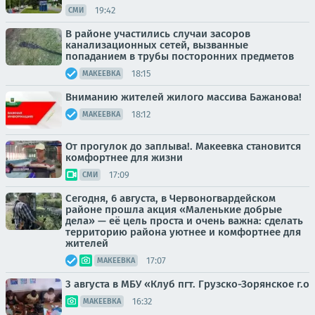
19:42
СМИ
В районе участились случаи засоров
канализационных сетей, вызванные
попаданием в трубы посторонних предметов
18:15
МАКЕЕВКА
Вниманию жителей жилого массива Бажанова!
18:12
МАКЕЕВКА
От прогулок до заплыва!. Макеевка становится
комфортнее для жизни
17:09
СМИ
Сегодня, 6 августа, в Червоногвардейском
районе прошла акция «Маленькие добрые
дела» — её цель проста и очень важна: сделать
территорию района уютнее и комфортнее для
жителей
17:07
МАКЕЕВКА
3 августа в МБУ «Клуб пгт. Грузско-Зорянское г.о
16:32
МАКЕЕВКА