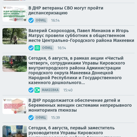
В ДНР ветераны СВО могут пройти
диспансеризацию
16:14
ОФИЦ.
Валерий Скороходов, Павел Минаков и Игорь
Матрус провели субботник в общественном
месте Центрально-Городского района Макеевки
16:14
ОФИЦ.
Сегодня, 6 августа, в рамках акции «Чистый
четверг», сотрудниками Управы Кировского
внутригородского района Администрации
городского округа Макеевка Донецкой
Народной Республики и Государственного
казенного дошкольного...
15:40
МАКЕЕВКА
В ДНР продолжается обеспечение детей и
беременных женщин системами непрерывного
мониторинга глюкозы
15:39
ОФИЦ.
Сегодня, 6 августа, первый заместитель
руководителя Управы Кировского