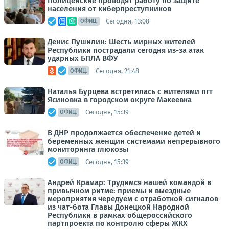
Полицейские проводят работу по защите
населения от киберпреступников
Сегодня, 13:08
ОФИЦ.
Денис Пушилин: Шесть мирных жителей
Республики пострадали сегодня из-за атак
ударных БПЛА ВФУ
Сегодня, 21:48
ОФИЦ.
Наталья Бурцева встретилась с жителями пгт
Ясиновка в городском округе Макеевка
Сегодня, 15:39
ОФИЦ.
В ДНР продолжается обеспечение детей и
беременных женщин системами непрерывного
мониторинга глюкозы
Сегодня, 15:39
ОФИЦ.
Андрей Крамар: Трудимся нашей командой в
привычном ритме: приемы и выездные
мероприятия чередуем с отработкой сигналов
из чат-бота Главы Донецкой Народной
Республики в рамках общероссийского
партпроекта по контролю сферы ЖКХ