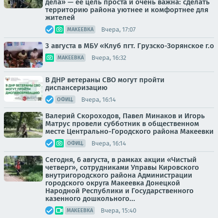
дела» — её цель проста и очень важна: сделать
территорию района уютнее и комфортнее для
жителей
Вчера, 17:07
МАКЕЕВКА
3 августа в МБУ «Клуб пгт. Грузско-Зорянское г.о
Вчера, 16:32
МАКЕЕВКА
В ДНР ветераны СВО могут пройти
диспансеризацию
Вчера, 16:14
ОФИЦ.
Валерий Скороходов, Павел Минаков и Игорь
Матрус провели субботник в общественном
месте Центрально-Городского района Макеевки
Вчера, 16:14
ОФИЦ.
Сегодня, 6 августа, в рамках акции «Чистый
четверг», сотрудниками Управы Кировского
внутригородского района Администрации
городского округа Макеевка Донецкой
Народной Республики и Государственного
казенного дошкольного...
Вчера, 15:40
МАКЕЕВКА