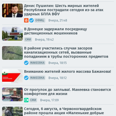
Денис Пушилин: Шесть мирных жителей
Республики пострадали сегодня из-за атак
ударных БПЛА ВФУ
Вчера, 21:48
ОФИЦ.
В Донецке задержали посредницу
дистанционных мошенников
Вчера, 19:42
СМИ
В районе участились случаи засоров
канализационных сетей, вызванные
попаданием в трубы посторонних предметов
Вчера, 18:15
МАКЕЕВКА
Вниманию жителей жилого массива Бажанова!
Вчера, 18:12
МАКЕЕВКА
От прогулок до заплыва!. Макеевка становится
комфортнее для жизни
Вчера, 17:09
СМИ
Сегодня, 6 августа, в Червоногвардейском
районе прошла акция «Маленькие добрые