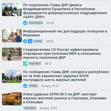
По поручению Главы ДНР Дениса
Владимировича Пушилина в Республике
формируется добровольческое подразделение
«БАРС-ДНР»
09:28
МАКЕЕВКА
Информационный час для будущих опекунов в
Макеевке
09:18
ОФИЦ.
Следователями СК России зафиксированы
очередные преступления ВФУ в отношении
мирного населения ДНР
08:37
ПАБЛИКИ
По сообщению Главы ДНР, сегодня в республике
из-за атак украинских ударных БПЛА
пострадали шесть мирных жителей
Вчера, 21:57
ОФИЦ.
Атака ударных БПЛА ВСУ на ДНР: шестеро
мирных жителей ранены в Горловке, Енакиево
и Еленовке
Вчера, 21:57
ПАБЛИКИ