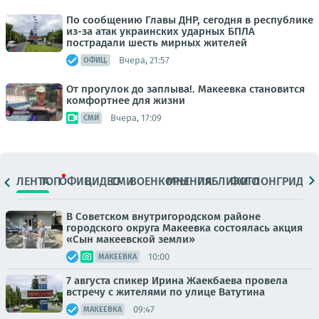
По сообщению Главы ДНР, сегодня в республике
из-за атак украинских ударных БПЛА
пострадали шесть мирных жителей
Вчера, 21:57
ОФИЦ.
От прогулок до заплыва!. Макеевка становится
комфортнее для жизни
Вчера, 17:09
СМИ
ЛЕНТА
ТОП
ОФИЦ.
ВИДЕО
СМИ
ВОЕНКОРЫ
МНЕНИЯ
ПАБЛИКИ
ФОТО
ЛОНГРИДЫ
В Советском внутригородском районе
городского округа Макеевка состоялась акция
«Сын макеевской земли»
10:00
МАКЕЕВКА
7 августа спикер Ирина Жаекбаева провела
встречу с жителями по улице Ватутина
09:47
МАКЕЕВКА