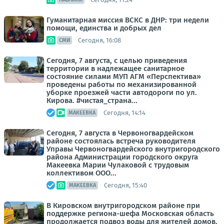
Гуманитарная миссия ВСКС в ДНР: три недели
помощи, единства и добрых дел
Сегодня, 16:08
СМИ
Сегодня, 7 августа, с целью приведения
территории в надлежащее санитарное
состояние силами МУП АГМ «Перспектива»
проведены работы по механизированной
уборке проезжей части автодороги по ул.
Кирова. #чистая_страна...
Сегодня, 14:14
МАКЕЕВКА
Сегодня, 7 августа в Червоногвардейском
районе состоялась встреча руководителя
Управы Червоногвардейского внутригородского
района Администрации городского округа
Макеевка Марии Чулаковой с трудовым
коллективом ООО...
Сегодня, 15:40
МАКЕЕВКА
В Кировском внутригородском районе при
поддержке региона-шефа Московская область
продолжается подвоз воды для жителей домов,