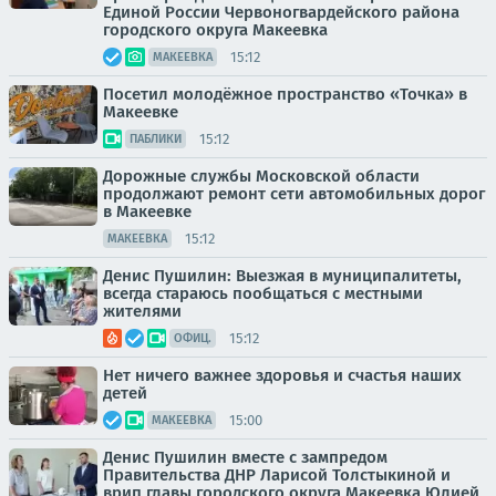
Единой России Червоногвардейского района
городского округа Макеевка
15:12
МАКЕЕВКА
Посетил молодёжное пространство «Точка» в
Макеевке
15:12
ПАБЛИКИ
Дорожные службы Московской области
продолжают ремонт сети автомобильных дорог
в Макеевке
15:12
МАКЕЕВКА
Денис Пушилин: Выезжая в муниципалитеты,
всегда стараюсь пообщаться с местными
жителями
15:12
ОФИЦ.
Нет ничего важнее здоровья и счастья наших
детей
15:00
МАКЕЕВКА
Денис Пушилин вместе с зампредом
Правительства ДНР Ларисой Толстыкиной и
врип главы городского округа Макеевка Юлией