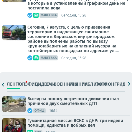
в которые в установленный графиком день не
поступила вода
Сегодня, 15:28
МАКЕЕВКА
Сегодня, 7 августа, с целью приведения
территории в надлежащее санитарное
состояние в Кировском внутригородском
районе выполнены работы по вывозу
крупногабаритных накоплений мусора на
контейнерных площадках по адресам: ул....
Сегодня, 15:28
МАКЕЕВКА
ЛЕНТА
ТОП
ОФИЦ.
ВИДЕО
СМИ
ВОЕНКОРЫ
МНЕНИЯ
ПАБЛИКИ
ФОТО
ЛОНГРИДЫ
Выезд на полосу встречного движения стал
причиной двух смертельных ДТП
16:14
ОФИЦ.
Гуманитарная миссия ВСКС в ДНР: три недели
помощи, единства и добрых дел