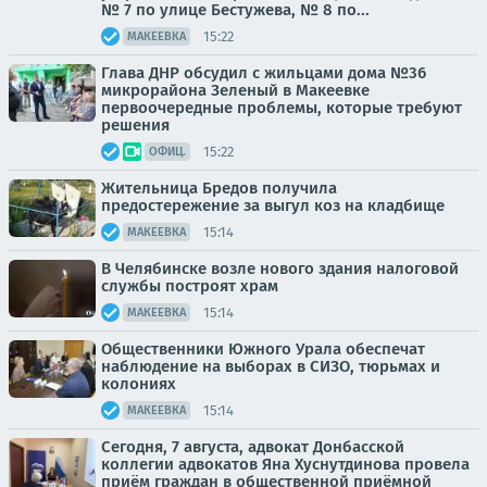
№ 7 по улице Бестужева, № 8 по...
15:22
МАКЕЕВКА
Глава ДНР обсудил с жильцами дома №36
микрорайона Зеленый в Макеевке
первоочередные проблемы, которые требуют
решения
15:22
ОФИЦ.
Жительница Бредов получила
предостережение за выгул коз на кладбище
15:14
МАКЕЕВКА
В Челябинске возле нового здания налоговой
службы построят храм
15:14
МАКЕЕВКА
Общественники Южного Урала обеспечат
наблюдение на выборах в СИЗО, тюрьмах и
колониях
15:14
МАКЕЕВКА
Сегодня, 7 августа, адвокат Донбасской
коллегии адвокатов Яна Хуснутдинова провела
приём граждан в общественной приёмной