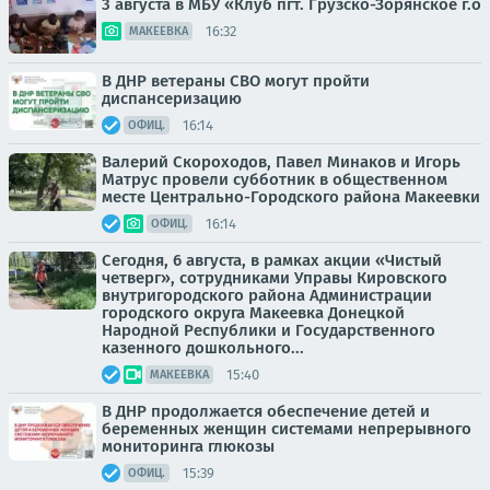
3 августа в МБУ «Клуб пгт. Грузско-Зорянское г.о
16:32
МАКЕЕВКА
В ДНР ветераны СВО могут пройти
диспансеризацию
16:14
ОФИЦ.
Валерий Скороходов, Павел Минаков и Игорь
Матрус провели субботник в общественном
месте Центрально-Городского района Макеевки
16:14
ОФИЦ.
Сегодня, 6 августа, в рамках акции «Чистый
четверг», сотрудниками Управы Кировского
внутригородского района Администрации
городского округа Макеевка Донецкой
Народной Республики и Государственного
казенного дошкольного...
15:40
МАКЕЕВКА
В ДНР продолжается обеспечение детей и
беременных женщин системами непрерывного
мониторинга глюкозы
15:39
ОФИЦ.