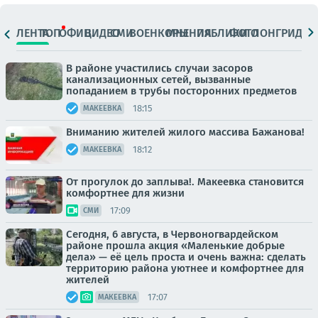
ЛЕНТА
ТОП
ОФИЦ.
ВИДЕО
СМИ
ВОЕНКОРЫ
МНЕНИЯ
ПАБЛИКИ
ФОТО
ЛОНГРИДЫ
В районе участились случаи засоров
канализационных сетей, вызванные
попаданием в трубы посторонних предметов
18:15
МАКЕЕВКА
Вниманию жителей жилого массива Бажанова!
18:12
МАКЕЕВКА
От прогулок до заплыва!. Макеевка становится
комфортнее для жизни
17:09
СМИ
Сегодня, 6 августа, в Червоногвардейском
районе прошла акция «Маленькие добрые
дела» — её цель проста и очень важна: сделать
территорию района уютнее и комфортнее для
жителей
17:07
МАКЕЕВКА