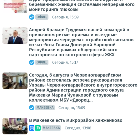
беременных женщин системами непрерывного
мониторинга глюкозы
Сегодня, 15:39
ОФИЦ.
Андрей Крамар: Трудимся нашей командой в
привычном ритме: приемы и выездные
мероприятия чередуем с отработкой сигналов
из чат-бота Главы Донецкой Народной
Республики в рамках общероссийского
партпроекта по контролю сферы ЖКХ
Сегодня, 15:17
ОФИЦ.
Сегодня, 6 августа в Червоногвардейском
районе состоялась встреча руководителя
Управы Червоногвардейского внутригородского
района Администрации городского округа
Макеевка Марии Чулаковой с трудовым
коллективом МБУ «Дворец...
Сегодня, 15:09
МАКЕЕВКА
В Макеевке есть микрорайон Ханженково
Сегодня, 13:08
МАКЕЕВКА