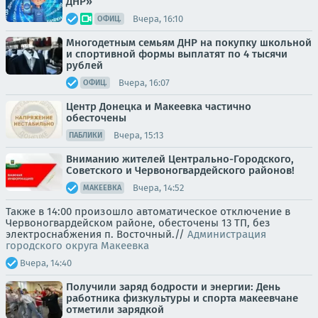
ДНР»
Вчера, 16:10
ОФИЦ.
Многодетным семьям ДНР на покупку школьной
и спортивной формы выплатят по 4 тысячи
рублей
Вчера, 16:07
ОФИЦ.
Центр Донецка и Макеевка частично
обесточены
Вчера, 15:13
ПАБЛИКИ
Вниманию жителей Центрально-Городского,
Советского и Червоногвардейского районов!
Вчера, 14:52
МАКЕЕВКА
Также в 14:00 произошло автоматическое отключение в
Червоногвардейском районе, обесточены 13 ТП, без
электроснабжения п. Восточный.//
Администрация
городского округа Макеевка
Вчера, 14:40
Получили заряд бодрости и энергии: День
работника физкультуры и спорта макеевчане
отметили зарядкой