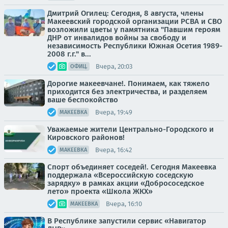
Дмитрий Огилец: Сегодня, 8 августа, члены
Макеевский городской организации РСВА и СВО
возложили цветы у памятника "Павшим героям
ДНР от инвалидов войны за свободу и
независимость Республики Южная Осетия 1989-
2008 г.г." в...
Вчера, 20:03
ОФИЦ.
Дорогие макеевчане!. Понимаем, как тяжело
приходится без электричества, и разделяем
ваше беспокойство
Вчера, 19:49
МАКЕЕВКА
Уважаемые жители Центрально-Городского и
Кировского районов!
Вчера, 16:42
МАКЕЕВКА
Спорт объединяет соседей!. Сегодня Макеевка
поддержала «Всероссийскую соседскую
зарядку» в рамках акции «Добрососедское
лето» проекта «Школа ЖКХ»
Вчера, 16:10
МАКЕЕВКА
В Республике запустили сервис «Навигатор