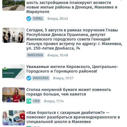
шесть застройщиков планируют возвести
новые жилые районы в Донецке, Макеевке и
Мариуполе
Вчера, 20:43
ОФИЦ.
Сегодня, 5 августа в рамках поручения Главы
Республики Дениса Пушилина, депутат
Макеевского городского совета Геннадий
Гальчук провел встречу по адресу: г. Макеевка,
ул. 250-летия Донбасса, 74
Вчера, 16:48
МАКЕЕВКА
Уважаемые жители Кировского, Центрально-
Городского и Горняцкого районов!
Вчера, 19:57
МАКЕЕВКА
Стопка ненужной бумаги может изменить
гораздо больше, чем кажется
Вчера, 17:14
СМИ
«Как бороться с сахарным диабетом?» —
помогают разобраться врачиэндокринологи в
специальной школе в Макеевке