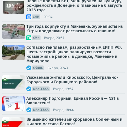
Первые проекты КРТ, 5000 рублей на культуру,
рождаемость в Донецке: о главном на 6 августа
2026 года
09:04
СМИ
Три года корпункту в Макеевке: журналисты из
Югры продолжают рассказывать о главном!
Вчера, 20:57
СМИ
Согласно генпланам, разработанным ЕИПП РФ,
шесть застройщиков планируют возвести
новые жилые районы в Донецке, Макеевке и
Мариуполе
Вчера, 20:43
ОФИЦ.
Уважаемые жители Кировского, Центрально-
Городского и Горняцкого районов!
Вчера, 19:57
МАКЕЕВКА
Александр Подгорный: Единая Россия — №1 в
бюллетене!
Вчера, 18:44
МАКЕЕВКА
Вниманию жителей микрорайона Солнечный и
жилого массива Батова!