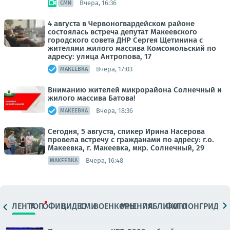
Вчера, 16:36
СМИ
4 августа в Червоногвардейском районе
состоялась встреча депутат Макеевского
городского совета ДНР Сергея Щетинина с
жителями жилого массива Комсомольский по
адресу: улица Антропова, 17
Вчера, 17:03
МАКЕЕВКА
Вниманию жителей микрорайона Солнечный и
жилого массива Батова!
Вчера, 18:36
МАКЕЕВКА
Сегодня, 5 августа, спикер Ирина Насерова
провела встречу с гражданами по адресу: г.о.
Макеевка, г. Макеевка, мкр. Солнечный, 29
Вчера, 16:48
МАКЕЕВКА
ЛЕНТА
ТОП
ОФИЦ.
ВИДЕО
СМИ
ВОЕНКОРЫ
МНЕНИЯ
ПАБЛИКИ
ФОТО
ЛОНГРИДЫ