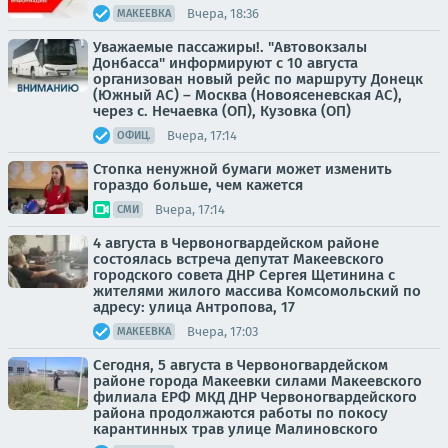
Вчера, 18:36
МАКЕЕВКА
Уважаемые пассажиры!. "Автовокзалы
Донбасса" информируют с 10 августа
организован новый рейс по маршруту Донецк
(Южный АС) – Москва (Новоясеневская АС),
через с. Нечаевка (ОП), Кузовка (ОП)
Вчера, 17:14
ОФИЦ.
Стопка ненужной бумаги может изменить
гораздо больше, чем кажется
Вчера, 17:14
СМИ
4 августа в Червоногвардейском районе
состоялась встреча депутат Макеевского
городского совета ДНР Сергея Щетинина с
жителями жилого массива Комсомольский по
адресу: улица Антропова, 17
Вчера, 17:03
МАКЕЕВКА
Сегодня, 5 августа в Червоногвардейском
районе города Макеевки силами Макеевского
филиала ЕРФ МКД ДНР Червоногвардейского
района продолжаются работы по покосу
карантинных трав улице Малиновского