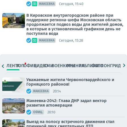
Сегодня, 15:40
МАКЕЕВКА
В Кировском внутригородском районе при
поддержке региона-шефа Московская область
продолжается подвоз воды для жителей домов,
в которые в установленный графиком день не
поступила вода
Сегодня, 15:28
МАКЕЕВКА
ЛЕНТА
ТОП
ОФИЦ.
ВИДЕО
СМИ
ВОЕНКОРЫ
МНЕНИЯ
ПАБЛИКИ
ФОТО
ЛОНГРИДЫ
Уважаемые жители Червоногвардейского и
Горняцкого районов!
20:14
МАКЕЕВКА
Макеевка-2042: Глава ДНР задал вектор
развития агломерации
20:10
ОФИЦ.
Выезд на полосу встречного движения стал
причиной двух смертельных ДТП