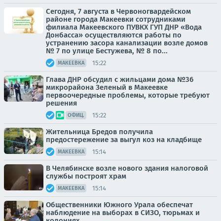
Сегодня, 7 августа в Червоногвардейском
районе города Макеевки сотрудниками
филиала Макеевского ПУВКХ ГУП ДНР «Вода
Донбасса» осуществляются работы по
устранению засора канализации возле домов
№ 7 по улице Бестужева, № 8 по...
15:22
МАКЕЕВКА
Глава ДНР обсудил с жильцами дома №36
микрорайона Зеленый в Макеевке
первоочередные проблемы, которые требуют
решения
15:22
ОФИЦ.
Жительница Бредов получила
предостережение за выгул коз на кладбище
15:14
МАКЕЕВКА
В Челябинске возле нового здания налоговой
службы построят храм
15:14
МАКЕЕВКА
Общественники Южного Урала обеспечат
наблюдение на выборах в СИЗО, тюрьмах и
колониях