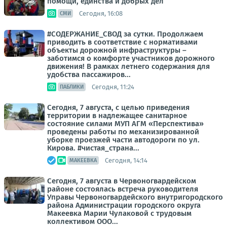
помощи, единства и добрых дел
Сегодня, 16:08
СМИ
#СОДЕРЖАНИЕ_СВОД за сутки. Продолжаем
приводить в соответствие с нормативами
объекты дорожной инфраструктуры –
заботимся о комфорте участников дорожного
движения! В рамках летнего содержания для
удобства пассажиров...
Сегодня, 11:24
ПАБЛИКИ
Сегодня, 7 августа, с целью приведения
территории в надлежащее санитарное
состояние силами МУП АГМ «Перспектива»
проведены работы по механизированной
уборке проезжей части автодороги по ул.
Кирова. #чистая_страна...
Сегодня, 14:14
МАКЕЕВКА
Сегодня, 7 августа в Червоногвардейском
районе состоялась встреча руководителя
Управы Червоногвардейского внутригородского
района Администрации городского округа
Макеевка Марии Чулаковой с трудовым
коллективом ООО...