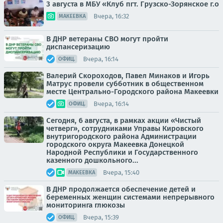
3 августа в МБУ «Клуб пгт. Грузско-Зорянское г.о
Вчера, 16:32
МАКЕЕВКА
В ДНР ветераны СВО могут пройти
диспансеризацию
Вчера, 16:14
ОФИЦ.
Валерий Скороходов, Павел Минаков и Игорь
Матрус провели субботник в общественном
месте Центрально-Городского района Макеевки
Вчера, 16:14
ОФИЦ.
Сегодня, 6 августа, в рамках акции «Чистый
четверг», сотрудниками Управы Кировского
внутригородского района Администрации
городского округа Макеевка Донецкой
Народной Республики и Государственного
казенного дошкольного...
Вчера, 15:40
МАКЕЕВКА
В ДНР продолжается обеспечение детей и
беременных женщин системами непрерывного
мониторинга глюкозы
Вчера, 15:39
ОФИЦ.