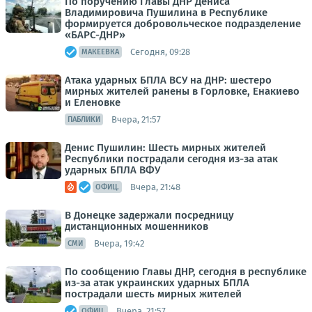
По поручению Главы ДНР Дениса
Владимировича Пушилина в Республике
формируется добровольческое подразделение
«БАРС-ДНР»
Сегодня, 09:28
МАКЕЕВКА
Атака ударных БПЛА ВСУ на ДНР: шестеро
мирных жителей ранены в Горловке, Енакиево
и Еленовке
Вчера, 21:57
ПАБЛИКИ
Денис Пушилин: Шесть мирных жителей
Республики пострадали сегодня из-за атак
ударных БПЛА ВФУ
Вчера, 21:48
ОФИЦ.
В Донецке задержали посредницу
дистанционных мошенников
Вчера, 19:42
СМИ
По сообщению Главы ДНР, сегодня в республике
из-за атак украинских ударных БПЛА
пострадали шесть мирных жителей
Вчера, 21:57
ОФИЦ.