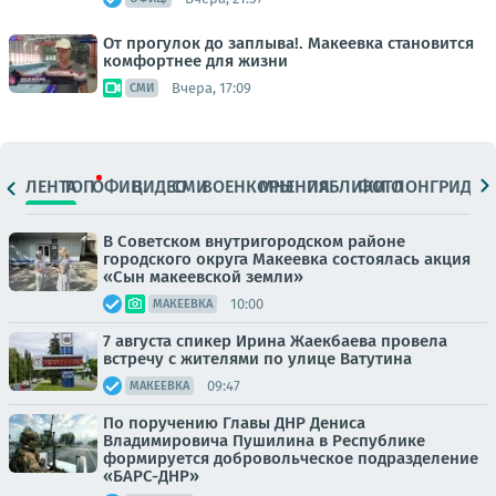
От прогулок до заплыва!. Макеевка становится
комфортнее для жизни
Вчера, 17:09
СМИ
ЛЕНТА
ТОП
ОФИЦ.
ВИДЕО
СМИ
ВОЕНКОРЫ
МНЕНИЯ
ПАБЛИКИ
ФОТО
ЛОНГРИДЫ
В Советском внутригородском районе
городского округа Макеевка состоялась акция
«Сын макеевской земли»
10:00
МАКЕЕВКА
7 августа спикер Ирина Жаекбаева провела
встречу с жителями по улице Ватутина
09:47
МАКЕЕВКА
По поручению Главы ДНР Дениса
Владимировича Пушилина в Республике
формируется добровольческое подразделение
«БАРС-ДНР»