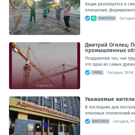
Акция реализуется в св
отношения, формировать 
Сегодня,
МАКЕЕВКА
Дмитрий Огилец: П
промышленных объ
Поздравляю тех, чья тр
это одна из самых древн
Сегодня, 10:58
ОФИЦ.
Уважаемые жители
В последние дни поступ
плановых отключений не
Сегодня, 11:
МАКЕЕВКА