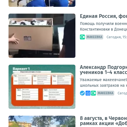
Единая Россия, фо
Помощь получили военно
Константиновки в Донец
Сегодня, 15
МАКЕЕВКА
Александр Подгорн
учеников 1–4 клас
Уважаемые макеевчане!М
школьных завтраков на н
Сегод
МАКЕЕВКА
8 августа, в Черв
рамках акции «До