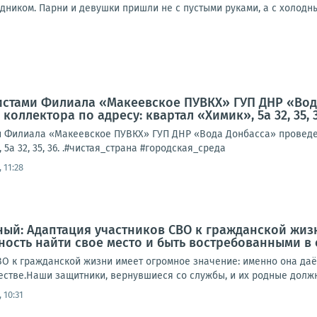
иком. Парни и девушки пришли не с пустыми руками, а с холодным
листами Филиала «Макеевское ПУВКХ» ГУП ДНР «Во
оллектора по адресу: квартал «Химик», 5а 32, 35, 
ми Филиала «Макеевское ПУВКХ» ГУП ДНР «Вода Донбасса» проведе
 5а 32, 35, 36. .#чистая_страна #городская_среда
 11:28
ый: Адаптация участников СВО к гражданской жиз
ость найти свое место и быть востребованными в
ВО к гражданской жизни имеет огромное значение: именно она даё
стве.Наши защитники, вернувшиеся со службы, и их родные должны
 10:31