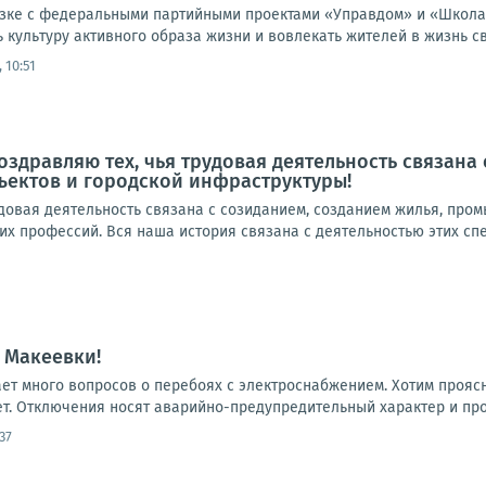
язке с федеральными партийными проектами «Управдом» и «Школа 
культуру активного образа жизни и вовлекать жителей в жизнь св
 10:51
оздравляю тех, чья трудовая деятельность связана 
ектов и городской инфраструктуры!
удовая деятельность связана с созиданием, созданием жилья, про
их профессий. Вся наша история связана с деятельностью этих спе
 Макеевки!
ает много вопросов о перебоях с электроснабжением. Хотим прояс
т. Отключения носят аварийно-предупредительный характер и проис
37