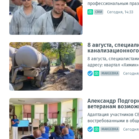
профессиональным праздн
Сегодня, 14:33
СМИ
8 августа, специа
канализационного к
8 августа, специалиста
адресу: квартал «Химик»,
Сегодня,
МАКЕЕВКА
Александр Подгорн
ветеранам возможн
Адаптация участников С
востребованными в обще
Сегодня,
МАКЕЕВКА