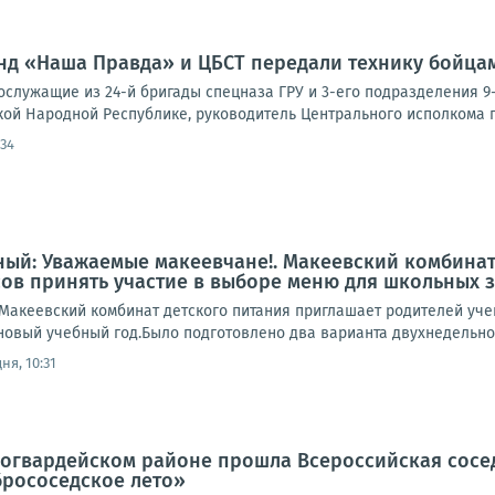
нд «Наша Правда» и ЦБСТ передали технику бойца
служащие из 24-й бригады спецназа ГРУ и 3-его подразделения 
кой Народной Республике, руководитель Центрального исполкома па
:34
ый: Уважаемые макеевчане!. Макеевский комбинат
сов принять участие в выборе меню для школьных 
акеевский комбинат детского питания приглашает родителей учен
овый учебный год.Было подготовлено два варианта двухнедельного
ня, 10:31
оногвардейском районе прошла Всероссийская сосе
брососедское лето»