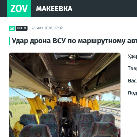
ZOV
МАКЕЕВКА
28 мая 2026, 17:02
ФОТО
Удар дрона ВСУ по маршрутному ав
Уда
Тва
Нас
Под