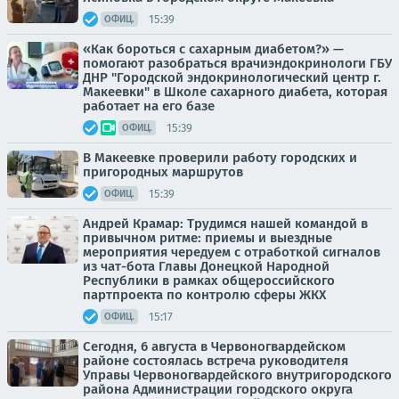
15:39
ОФИЦ.
«Как бороться с сахарным диабетом?» —
помогают разобраться врачиэндокринологи ГБУ
ДНР "Городской эндокринологический центр г.
Макеевки" в Школе сахарного диабета, которая
работает на его базе
15:39
ОФИЦ.
В Макеевке проверили работу городских и
пригородных маршрутов
15:39
ОФИЦ.
Андрей Крамар: Трудимся нашей командой в
привычном ритме: приемы и выездные
мероприятия чередуем с отработкой сигналов
из чат-бота Главы Донецкой Народной
Республики в рамках общероссийского
партпроекта по контролю сферы ЖКХ
15:17
ОФИЦ.
Сегодня, 6 августа в Червоногвардейском
районе состоялась встреча руководителя
Управы Червоногвардейского внутригородского
района Администрации городского округа