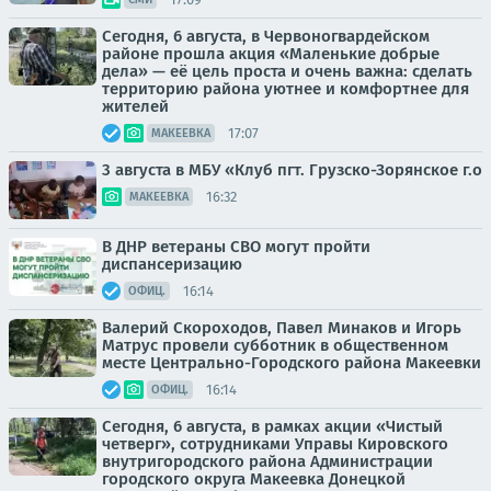
Сегодня, 6 августа, в Червоногвардейском
районе прошла акция «Маленькие добрые
дела» — её цель проста и очень важна: сделать
территорию района уютнее и комфортнее для
жителей
17:07
МАКЕЕВКА
3 августа в МБУ «Клуб пгт. Грузско-Зорянское г.о
16:32
МАКЕЕВКА
В ДНР ветераны СВО могут пройти
диспансеризацию
16:14
ОФИЦ.
Валерий Скороходов, Павел Минаков и Игорь
Матрус провели субботник в общественном
месте Центрально-Городского района Макеевки
16:14
ОФИЦ.
Сегодня, 6 августа, в рамках акции «Чистый
четверг», сотрудниками Управы Кировского
внутригородского района Администрации
городского округа Макеевка Донецкой