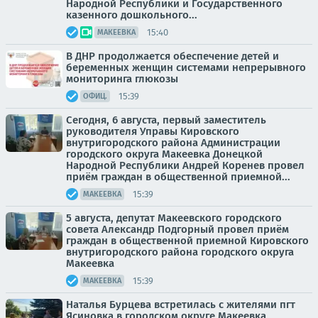
Народной Республики и Государственного
казенного дошкольного...
15:40
МАКЕЕВКА
В ДНР продолжается обеспечение детей и
беременных женщин системами непрерывного
мониторинга глюкозы
15:39
ОФИЦ.
Сегодня, 6 августа, первый заместитель
руководителя Управы Кировского
внутригородского района Администрации
городского округа Макеевка Донецкой
Народной Республики Андрей Коренев провел
приём граждан в общественной приемной...
15:39
МАКЕЕВКА
5 августа, депутат Макеевского городского
совета Александр Подгорный провел приём
граждан в общественной приемной Кировского
внутригородского района городского округа
Макеевка
15:39
МАКЕЕВКА
Наталья Бурцева встретилась с жителями пгт
Ясиновка в городском округе Макеевка