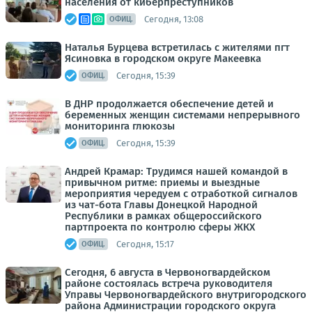
населения от киберпреступников
Сегодня, 13:08
ОФИЦ.
Наталья Бурцева встретилась с жителями пгт
Ясиновка в городском округе Макеевка
Сегодня, 15:39
ОФИЦ.
В ДНР продолжается обеспечение детей и
беременных женщин системами непрерывного
мониторинга глюкозы
Сегодня, 15:39
ОФИЦ.
Андрей Крамар: Трудимся нашей командой в
привычном ритме: приемы и выездные
мероприятия чередуем с отработкой сигналов
из чат-бота Главы Донецкой Народной
Республики в рамках общероссийского
партпроекта по контролю сферы ЖКХ
Сегодня, 15:17
ОФИЦ.
Сегодня, 6 августа в Червоногвардейском
районе состоялась встреча руководителя
Управы Червоногвардейского внутригородского
района Администрации городского округа