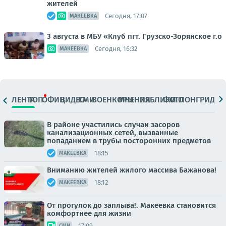
жителей
Сегодня, 17:07
МАКЕЕВКА
3 августа в МБУ «Клуб пгт. Грузско-Зорянское г.о
Сегодня, 16:32
МАКЕЕВКА
ЛЕНТА
ТОП
ОФИЦ.
ВИДЕО
СМИ
ВОЕНКОРЫ
МНЕНИЯ
ПАБЛИКИ
ФОТО
ЛОНГРИДЫ
В районе участились случаи засоров
канализационных сетей, вызванные
попаданием в трубы посторонних предметов
18:15
МАКЕЕВКА
Вниманию жителей жилого массива Бажанова!
18:12
МАКЕЕВКА
От прогулок до заплыва!. Макеевка становится
комфортнее для жизни
17:09
СМИ