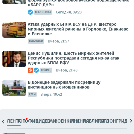
формируется добровольческое подразделение
«БАРС-ДНР»
Сегодня, 09:28
МАКЕЕВКА
Атака ударных БПЛА ВСУ на ДНР: шестеро
мирных жителей ранены в Горловке, Енакиево
и Еленовке
Вчера, 21:57
ПАБЛИКИ
Денис Пушилин: Шесть мирных жителей
Республики пострадали сегодня из-за атак
ударных БПЛА ВФУ
Вчера, 21:48
ОФИЦ.
В Донецке задержали посредницу
дистанционных мошенников
Вчера, 19:42
СМИ
ЛЕНТА
ТОП
ОФИЦ.
ВИДЕО
СМИ
ВОЕНКОРЫ
МНЕНИЯ
ПАБЛИКИ
ФОТО
ЛОНГРИДЫ