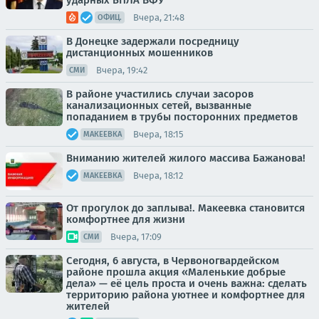
ударных БПЛА ВФУ
Вчера, 21:48
ОФИЦ.
В Донецке задержали посредницу
дистанционных мошенников
Вчера, 19:42
СМИ
В районе участились случаи засоров
канализационных сетей, вызванные
попаданием в трубы посторонних предметов
Вчера, 18:15
МАКЕЕВКА
Вниманию жителей жилого массива Бажанова!
Вчера, 18:12
МАКЕЕВКА
От прогулок до заплыва!. Макеевка становится
комфортнее для жизни
Вчера, 17:09
СМИ
Сегодня, 6 августа, в Червоногвардейском
районе прошла акция «Маленькие добрые
дела» — её цель проста и очень важна: сделать
территорию района уютнее и комфортнее для
жителей