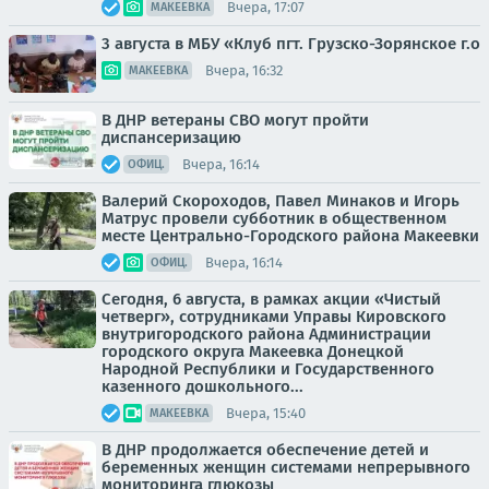
Вчера, 17:07
МАКЕЕВКА
3 августа в МБУ «Клуб пгт. Грузско-Зорянское г.о
Вчера, 16:32
МАКЕЕВКА
В ДНР ветераны СВО могут пройти
диспансеризацию
Вчера, 16:14
ОФИЦ.
Валерий Скороходов, Павел Минаков и Игорь
Матрус провели субботник в общественном
месте Центрально-Городского района Макеевки
Вчера, 16:14
ОФИЦ.
Сегодня, 6 августа, в рамках акции «Чистый
четверг», сотрудниками Управы Кировского
внутригородского района Администрации
городского округа Макеевка Донецкой
Народной Республики и Государственного
казенного дошкольного...
Вчера, 15:40
МАКЕЕВКА
В ДНР продолжается обеспечение детей и
беременных женщин системами непрерывного
мониторинга глюкозы