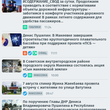
#СОДЕРЖАНИЕ_СВОД за сутки. Продолжаем
приводить в соответствие с нормативами
объекты дорожной инфраструктуры –
заботимся о комфорте участников дорожного
движения! В рамках летнего содержания для
удобства пассажиров...
11:24
ПАБЛИКИ
Денис Пушилин: В Макеевке завершаем
строительство круглогодичного плавательного
бассейна при поддержке проекта «ПСБ —
детям»
11:11
ОФИЦ.
В Советском внутригородском районе
городского округа Макеевка состоялась акция
«Сын макеевской земли»
10:00
МАКЕЕВКА
7 августа спикер Ирина Жаекбаева провела
встречу с жителями по улице Ватутина
09:47
МАКЕЕВКА
По поручению Главы ДНР Дениса
Владимировича Пушилина в Республике
формируется добровольческое подразделение