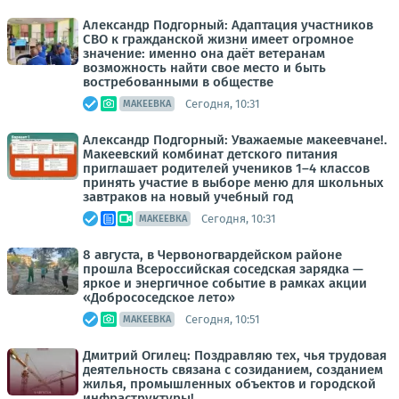
Александр Подгорный: Адаптация участников
СВО к гражданской жизни имеет огромное
значение: именно она даёт ветеранам
возможность найти свое место и быть
востребованными в обществе
Сегодня, 10:31
МАКЕЕВКА
Александр Подгорный: Уважаемые макеевчане!.
Макеевский комбинат детского питания
приглашает родителей учеников 1–4 классов
принять участие в выборе меню для школьных
завтраков на новый учебный год
Сегодня, 10:31
МАКЕЕВКА
8 августа, в Червоногвардейском районе
прошла Всероссийская соседская зарядка —
яркое и энергичное событие в рамках акции
«Добрососедское лето»
Сегодня, 10:51
МАКЕЕВКА
Дмитрий Огилец: Поздравляю тех, чья трудовая
деятельность связана с созиданием, созданием
жилья, промышленных объектов и городской
инфраструктуры!