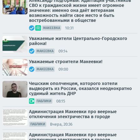
Александр Подгорный: Адаптация участников
СВО к гражданской жизни имеет огромное
значение: именно она даёт ветеранам
возможность найти свое место и быть
востребованными в обществе
10:31
МАКЕЕВКА
Уважаемые жители Центрально-Городского
района!
09:14
МАКЕЕВКА
Уважаемые строители Макеевки!
09:00
МАКЕЕВКА
Чешским ополченцем, которого хотели
выдворить из России, оказался неоднократно
судимый житель ДНР
08:15
ПАБЛИКИ
Администрация Макеевки про веерные
отключения электричества в городе
Вчера, 20:36
ПАБЛИКИ
Администрация Макеевки про веерные
отключения электричества в городе