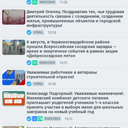
11:28
МАКЕЕВКА
Дмитрий Огилец: Поздравляю тех, чья трудовая
деятельность связана с созиданием, созданием
жилья, промышленных объектов и городской
инфраструктуры!
10:58
ОФИЦ.
8 августа, в Червоногвардейском районе
прошла Всероссийская соседская зарядка —
яркое и энергичное событие в рамках акции
«Добрососедское лето»
10:51
МАКЕЕВКА
Уважаемые работники и ветераны
строительной отрасли!
10:36
ОФИЦ.
Александр Подгорный: Уважаемые макеевчане!.
Макеевский комбинат детского питания
приглашает родителей учеников 1–4 классов
принять участие в выборе меню для школьных
завтраков на новый учебный год
10:31
МАКЕЕВКА