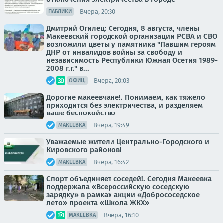
Вчера, 20:30
ПАБЛИКИ
Дмитрий Огилец: Сегодня, 8 августа, члены
Макеевский городской организации РСВА и СВО
возложили цветы у памятника "Павшим героям
ДНР от инвалидов войны за свободу и
независимость Республики Южная Осетия 1989-
2008 г.г." в...
Вчера, 20:03
ОФИЦ.
Дорогие макеевчане!. Понимаем, как тяжело
приходится без электричества, и разделяем
ваше беспокойство
Вчера, 19:49
МАКЕЕВКА
Уважаемые жители Центрально-Городского и
Кировского районов!
Вчера, 16:42
МАКЕЕВКА
Спорт объединяет соседей!. Сегодня Макеевка
поддержала «Всероссийскую соседскую
зарядку» в рамках акции «Добрососедское
лето» проекта «Школа ЖКХ»
Вчера, 16:10
МАКЕЕВКА