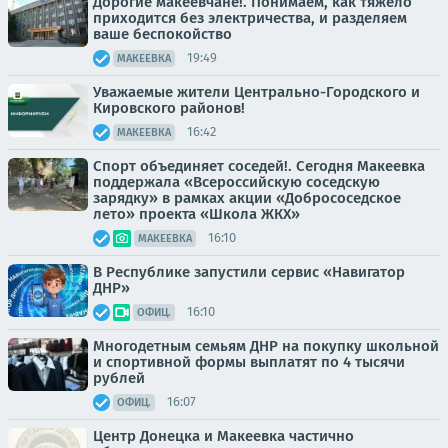
Дорогие макеевчане!. Понимаем, как тяжело
приходится без электричества, и разделяем
ваше беспокойство
19:49
МАКЕЕВКА
Уважаемые жители Центрально-Городского и
Кировского районов!
16:42
МАКЕЕВКА
Спорт объединяет соседей!. Сегодня Макеевка
поддержала «Всероссийскую соседскую
зарядку» в рамках акции «Добрососедское
лето» проекта «Школа ЖКХ»
16:10
МАКЕЕВКА
В Республике запустили сервис «Навигатор
ДНР»
16:10
ОФИЦ.
Многодетным семьям ДНР на покупку школьной
и спортивной формы выплатят по 4 тысячи
рублей
16:07
ОФИЦ.
Центр Донецка и Макеевка частично