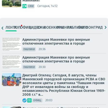
Макеевке?
Сегодня, 14:12
СМИ
ЛЕНТА
ТОП
ОФИЦ.
ВИДЕО
СМИ
ВОЕНКОРЫ
МНЕНИЯ
ПАБЛИКИ
ФОТО
ЛОНГРИДЫ
Администрация Макеевки про веерные
отключения электричества в городе
20:36
ПАБЛИКИ
Администрация Макеевки про веерные
отключения электричества в городе
20:30
ПАБЛИКИ
Дмитрий Огилец: Сегодня, 8 августа, члены
Макеевский городской организации РСВА и СВО
возложили цветы у памятника "Павшим героям
ДНР от инвалидов войны за свободу и
независимость Республики Южная Осетия 1989-
2008 г.г." в...
20:03
ОФИЦ.