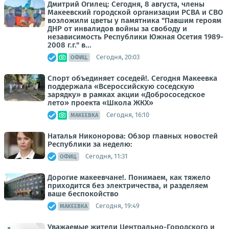
Дмитрий Огилец: Сегодня, 8 августа, члены
Макеевский городской организации РСВА и СВО
возложили цветы у памятника "Павшим героям
ДНР от инвалидов войны за свободу и
независимость Республики Южная Осетия 1989-
2008 г.г." в...
Сегодня, 20:03
ОФИЦ.
Спорт объединяет соседей!. Сегодня Макеевка
поддержала «Всероссийскую соседскую
зарядку» в рамках акции «Добрососедское
лето» проекта «Школа ЖКХ»
Сегодня, 16:10
МАКЕЕВКА
Наталья Никонорова: Обзор главных новостей
Республики за неделю:
Сегодня, 11:31
ОФИЦ.
Дорогие макеевчане!. Понимаем, как тяжело
приходится без электричества, и разделяем
ваше беспокойство
Сегодня, 19:49
МАКЕЕВКА
Уважаемые жители Центрально-Городского и