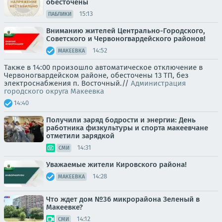
обесточены
15:13
ПАБЛИКИ
Вниманию жителей Центрально-Городского,
Советского и Червоногвардейского районов!
14:52
МАКЕЕВКА
Также в 14:00 произошло автоматическое отключение в
Червоногвардейском районе, обесточены 13 ТП, без
электроснабжения п. Восточный.//
Администрация
городского округа Макеевка
14:40
Получили заряд бодрости и энергии: День
работника физкультуры и спорта макеевчане
отметили зарядкой
14:31
СМИ
Уважаемые жители Кировского района!
14:28
МАКЕЕВКА
Что ждет дом №36 микрорайона Зеленый в
Макеевке?
14:12
СМИ