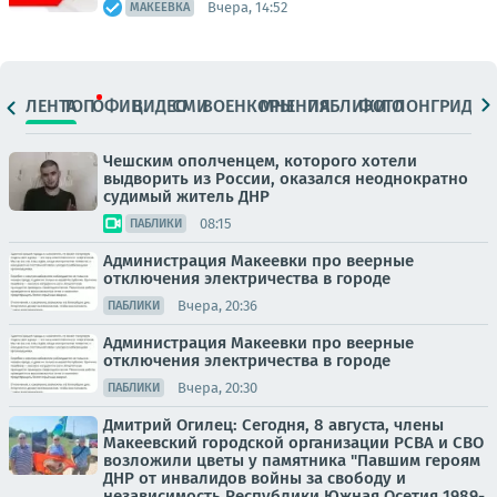
Вчера, 14:52
МАКЕЕВКА
ЛЕНТА
ТОП
ОФИЦ.
ВИДЕО
СМИ
ВОЕНКОРЫ
МНЕНИЯ
ПАБЛИКИ
ФОТО
ЛОНГРИДЫ
Чешским ополченцем, которого хотели
выдворить из России, оказался неоднократно
судимый житель ДНР
08:15
ПАБЛИКИ
Администрация Макеевки про веерные
отключения электричества в городе
Вчера, 20:36
ПАБЛИКИ
Администрация Макеевки про веерные
отключения электричества в городе
Вчера, 20:30
ПАБЛИКИ
Дмитрий Огилец: Сегодня, 8 августа, члены
Макеевский городской организации РСВА и СВО
возложили цветы у памятника "Павшим героям
ДНР от инвалидов войны за свободу и
независимость Республики Южная Осетия 1989-