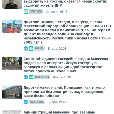
выдворить из России, оказался неоднократно
судимый житель ДНР
Сегодня, 08:15
ПАБЛИКИ
Дмитрий Огилец: Сегодня, 8 августа, члены
Макеевский городской организации РСВА и СВО
возложили цветы у памятника "Павшим героям
ДНР от инвалидов войны за свободу и
независимость Республики Южная Осетия 1989-
2008 г.г." в...
Вчера, 20:03
ОФИЦ.
Спорт объединяет соседей!. Сегодня Макеевка
поддержала «Всероссийскую соседскую
зарядку» в рамках акции «Добрососедское
лето» проекта «Школа ЖКХ»
Вчера, 16:10
МАКЕЕВКА
Дорогие макеевчане!. Понимаем, как тяжело
приходится без электричества, и разделяем
ваше беспокойство
Вчера, 19:49
МАКЕЕВКА
Администрация Макеевки про веерные