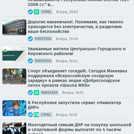
2008 г.г." в...
Вчера, 20:03
ОФИЦ.
Дорогие макеевчане!. Понимаем, как тяжело
приходится без электричества, и разделяем
ваше беспокойство
Вчера, 19:49
МАКЕЕВКА
Уважаемые жители Центрально-Городского и
Кировского районов!
Вчера, 16:42
МАКЕЕВКА
Спорт объединяет соседей!. Сегодня Макеевка
поддержала «Всероссийскую соседскую
зарядку» в рамках акции «Добрососедское
лето» проекта «Школа ЖКХ»
Вчера, 16:10
МАКЕЕВКА
В Республике запустили сервис «Навигатор
ДНР»
Вчера, 16:10
ОФИЦ.
Многодетным семьям ДНР на покупку школьной
и спортивной формы выплатят по 4 тысячи