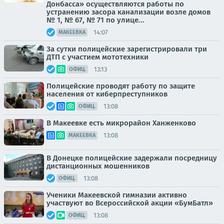
Донбасса» осуществляются работы по
устранению засора канализации возле домов
№ 1, № 67, № 71 по улице...
14:07
МАКЕЕВКА
За сутки полицейские зарегистрировали три
ДТП с участием мототехники
13:13
ОФИЦ.
Полицейские проводят работу по защите
населения от киберпреступников
13:08
ОФИЦ.
В Макеевке есть микрорайон Ханженково
13:08
МАКЕЕВКА
В Донецке полицейские задержали посредницу
дистанционных мошенников
13:08
ОФИЦ.
Ученики Макеевской гимназии активно
участвуют во Всероссийской акции «БумБатл»
13:08
ОФИЦ.