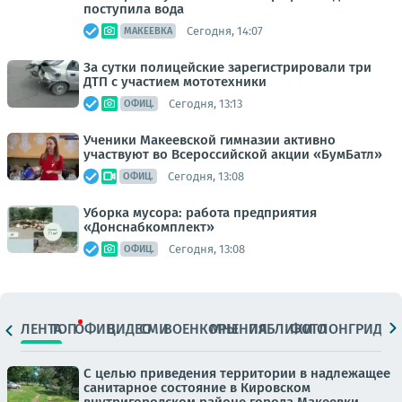
поступила вода
Сегодня, 14:07
МАКЕЕВКА
За сутки полицейские зарегистрировали три
ДТП с участием мототехники
Сегодня, 13:13
ОФИЦ.
Ученики Макеевской гимназии активно
участвуют во Всероссийской акции «БумБатл»
Сегодня, 13:08
ОФИЦ.
Уборка мусора: работа предприятия
«Донснабкомплект»
Сегодня, 13:08
ОФИЦ.
ЛЕНТА
ТОП
ОФИЦ.
ВИДЕО
СМИ
ВОЕНКОРЫ
МНЕНИЯ
ПАБЛИКИ
ФОТО
ЛОНГРИДЫ
С целью приведения территории в надлежащее
санитарное состояние в Кировском