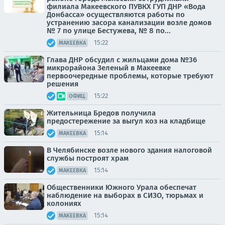
филиала Макеевского ПУВКХ ГУП ДНР «Вода
Донбасса» осуществляются работы по
устранению засора канализации возле домов
№ 7 по улице Бестужева, № 8 по...
15:22
МАКЕЕВКА
Глава ДНР обсудил с жильцами дома №36
микрорайона Зеленый в Макеевке
первоочередные проблемы, которые требуют
решения
15:22
ОФИЦ.
Жительница Бредов получила
предостережение за выгул коз на кладбище
15:14
МАКЕЕВКА
В Челябинске возле нового здания налоговой
службы построят храм
15:14
МАКЕЕВКА
Общественники Южного Урала обеспечат
наблюдение на выборах в СИЗО, тюрьмах и
колониях
15:14
МАКЕЕВКА