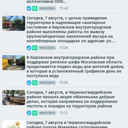
коллективом ООО...
15:40
МАКЕЕВКА
Сегодня, 7 августа, с целью приведения
территории в надлежащее санитарное
состояние в Кировском внутригородском
районе выполнены работы по вывозу
крупногабаритных накоплений мусора на
контейнерных площадках по адресам: ул....
15:28
МАКЕЕВКА
В Кировском внутригородском районе при
поддержке региона-шефа Московская область
продолжается подвоз воды для жителей домов,
в которые в установленный графиком день не
поступила вода
15:28
МАКЕЕВКА
Сегодня, 7 августа, в Червоногвардейском
районе прошла акция «Маленькие добрые
дела», которая направлена на поддержание
чистоты и порядка на территории района
15:22
МАКЕЕВКА
Сегодня, 7 августа в Червоногвардейском
районе города Макеевки сотрудниками