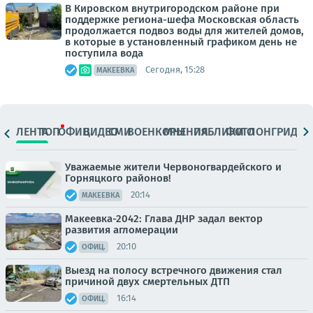
В Кировском внутригородском районе при
поддержке региона-шефа Московская область
продолжается подвоз воды для жителей домов,
в которые в установленный графиком день не
поступила вода
Сегодня, 15:28
МАКЕЕВКА
ЛЕНТА
ТОП
ОФИЦ.
ВИДЕО
СМИ
ВОЕНКОРЫ
МНЕНИЯ
ПАБЛИКИ
ФОТО
ЛОНГРИДЫ
Уважаемые жители Червоногвардейского и
Горняцкого районов!
20:14
МАКЕЕВКА
Макеевка-2042: Глава ДНР задал вектор
развития агломерации
20:10
ОФИЦ.
Выезд на полосу встречного движения стал
причиной двух смертельных ДТП
16:14
ОФИЦ.