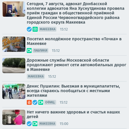
Сегодня, 7 августа, адвокат Донбасской
коллегии адвокатов Яна Хуснутдинова провела
приём граждан в общественной приёмной
Единой России Червоногвардейского района
городского округа Макеевка
15:12
МАКЕЕВКА
Посетил молодёжное пространство «Точка» в
Макеевке
15:12
ПАБЛИКИ
Дорожные службы Московской области
продолжают ремонт сети автомобильных дорог
в Макеевке
15:12
МАКЕЕВКА
Денис Пушилин: Выезжая в муниципалитеты,
всегда стараюсь пообщаться с местными
жителями
15:12
ОФИЦ.
Нет ничего важнее здоровья и счастья наших
детей
15:00
МАКЕЕВКА