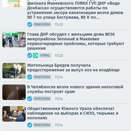
филиала Макеевского ПУВКХ ГУП ДНР «Вода
Донбасса» осуществляются работы по
устранению засора канализации возле домов
№ 7 по улице Бестужева, № 8 по...
15:22
МАКЕЕВКА
Глава ДНР обсудил с жильцами дома №36
микрорайона Зеленый в Макеевке
первоочередные проблемы, которые требуют
решения
15:22
ОФИЦ.
Жительница Бредов получила
предостережение за выгул коз на кладбище
15:14
МАКЕЕВКА
В Челябинске возле нового здания налоговой
службы построят храм
15:14
МАКЕЕВКА
Общественники Южного Урала обеспечат
наблюдение на выборах в СИЗО, тюрьмах и
колониях
15:14
МАКЕЕВКА