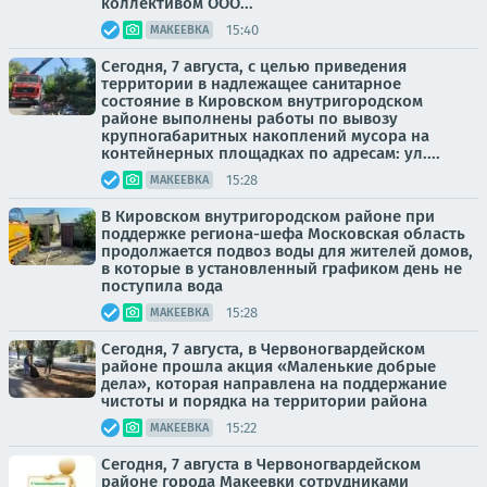
коллективом ООО...
15:40
МАКЕЕВКА
Сегодня, 7 августа, с целью приведения
территории в надлежащее санитарное
состояние в Кировском внутригородском
районе выполнены работы по вывозу
крупногабаритных накоплений мусора на
контейнерных площадках по адресам: ул....
15:28
МАКЕЕВКА
В Кировском внутригородском районе при
поддержке региона-шефа Московская область
продолжается подвоз воды для жителей домов,
в которые в установленный графиком день не
поступила вода
15:28
МАКЕЕВКА
Сегодня, 7 августа, в Червоногвардейском
районе прошла акция «Маленькие добрые
дела», которая направлена на поддержание
чистоты и порядка на территории района
15:22
МАКЕЕВКА
Сегодня, 7 августа в Червоногвардейском
районе города Макеевки сотрудниками