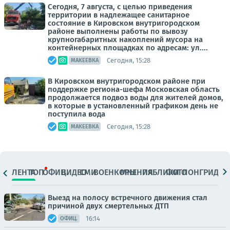
Сегодня, 7 августа, с целью приведения
территории в надлежащее санитарное
состояние в Кировском внутригородском
районе выполнены работы по вывозу
крупногабаритных накоплений мусора на
контейнерных площадках по адресам: ул....
Сегодня, 15:28
МАКЕЕВКА
В Кировском внутригородском районе при
поддержке региона-шефа Московская область
продолжается подвоз воды для жителей домов,
в которые в установленный графиком день не
поступила вода
Сегодня, 15:28
МАКЕЕВКА
ЛЕНТА
ТОП
ОФИЦ.
ВИДЕО
СМИ
ВОЕНКОРЫ
МНЕНИЯ
ПАБЛИКИ
ФОТО
ЛОНГРИДЫ
Выезд на полосу встречного движения стал
причиной двух смертельных ДТП
16:14
ОФИЦ.