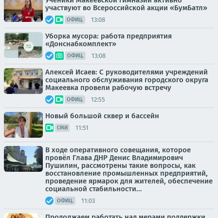
Ученики Макеевской гимназии активно
участвуют во Всероссийской акции «БумБатл»
13:08
ОФИЦ.
Уборка мусора: работа предприятия
«Донснабкомплект»
13:08
ОФИЦ.
Алексей Исаев: С руководителями учреждений
социального обслуживания городского округа
Макеевка провели рабочую встречу
12:55
ОФИЦ.
Новый большой сквер и бассейн
11:51
СМИ
В ходе оперативного совещания, которое
провёл Глава ДНР Денис Владимирович
Пушилин, рассмотрены такие вопросы, как
восстановление промышленных предприятий,
проведение ярмарок для жителей, обеспечение
социальной стабильности...
11:03
ОФИЦ.
Продолжаем работать над мерами поддержки