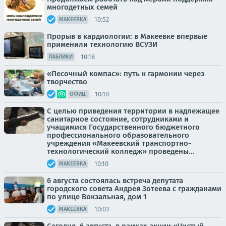
многодетных семей
10:52
МАКЕЕВКА
Прорыв в кардиологии: в Макеевке впервые
применили технологию ВСУЗИ
10:18
ПАБЛИКИ
«Песочный компас»: путь к гармонии через
творчество
10:10
ОФИЦ.
С целью приведения территории в надлежащее
санитарное состояние, сотрудниками и
учащимися Государственного бюджетного
профессионального образовательного
учреждения «Макеевский транспортно-
технологический колледж» проведены...
10:10
МАКЕЕВКА
6 августа состоялась встреча депутата
городского совета Андрея Зотеева с гражданами
по улице Вокзальная, дом 1
10:03
МАКЕЕВКА