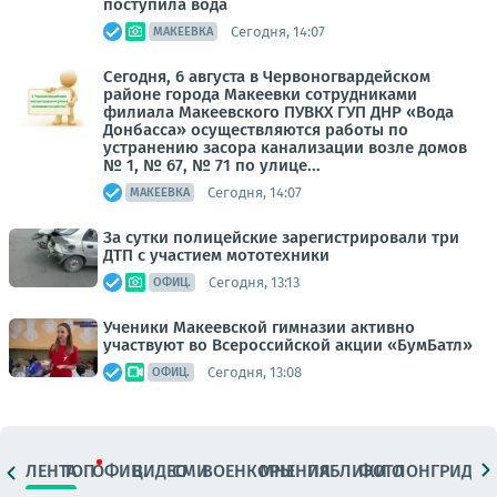
поступила вода
Сегодня, 14:07
МАКЕЕВКА
Сегодня, 6 августа в Червоногвардейском
районе города Макеевки сотрудниками
филиала Макеевского ПУВКХ ГУП ДНР «Вода
Донбасса» осуществляются работы по
устранению засора канализации возле домов
№ 1, № 67, № 71 по улице...
Сегодня, 14:07
МАКЕЕВКА
За сутки полицейские зарегистрировали три
ДТП с участием мототехники
Сегодня, 13:13
ОФИЦ.
Ученики Макеевской гимназии активно
участвуют во Всероссийской акции «БумБатл»
Сегодня, 13:08
ОФИЦ.
ЛЕНТА
ТОП
ОФИЦ.
ВИДЕО
СМИ
ВОЕНКОРЫ
МНЕНИЯ
ПАБЛИКИ
ФОТО
ЛОНГРИДЫ