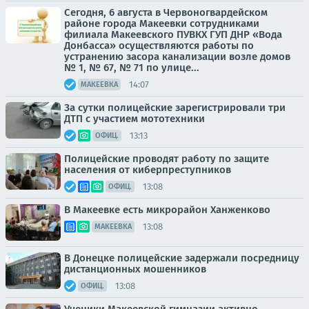
Сегодня, 6 августа в Червоногвардейском
районе города Макеевки сотрудниками
филиала Макеевского ПУВКХ ГУП ДНР «Вода
Донбасса» осуществляются работы по
устранению засора канализации возле домов
№ 1, № 67, № 71 по улице...
14:07
МАКЕЕВКА
За сутки полицейские зарегистрировали три
ДТП с участием мототехники
13:13
ОФИЦ.
Полицейские проводят работу по защите
населения от киберпреступников
13:08
ОФИЦ.
В Макеевке есть микрорайон Ханженково
13:08
МАКЕЕВКА
В Донецке полицейские задержали посредницу
дистанционных мошенников
13:08
ОФИЦ.