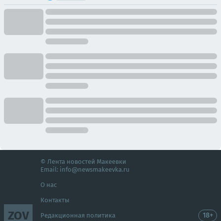
© Лента новостей Макеевки
Email:
info@newsmakeevka.ru
О нас
Контакты
ZOV
18+
Редакционная политика