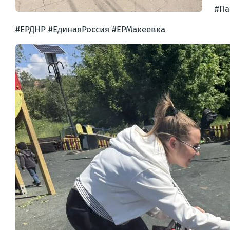
#Па
#ЕРДНР #ЕдинаяРоссия #ЕРМакеевка