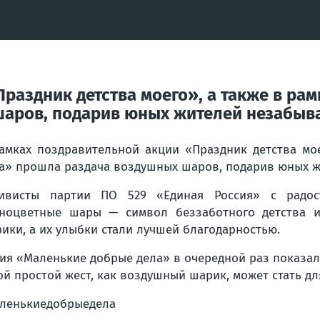
Праздник детства моего», а также в ра
шаров, подарив юных жителей незабыв
амках поздравительной акции «Праздник детства мо
а» прошла раздача воздушных шаров, подарив юных ж
тивисты партии ПО 529 «Единая Россия» с радос
ноцветные шары — символ беззаботного детства и
ики, а их улыбки стали лучшей благодарностью.
ия «Маленькие добрые дела» в очередной раз показала
ой простой жест, как воздушный шарик, может стать д
ленькиедобрыедела