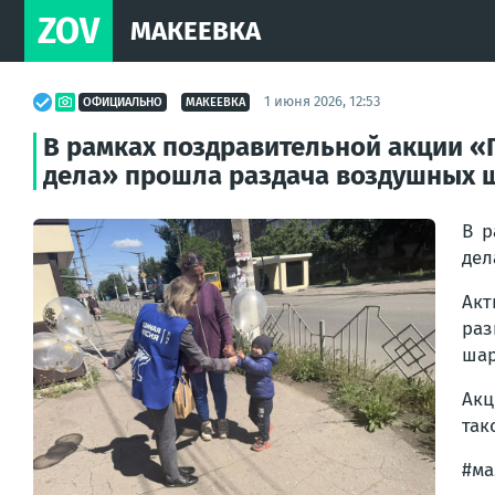
ZOV
МАКЕЕВКА
1 июня 2026, 12:53
ОФИЦИАЛЬНО
МАКЕЕВКА
В рамках поздравительной акции «
дела» прошла раздача воздушных 
В р
дел
Ак
раз
шар
Акц
так
#ма