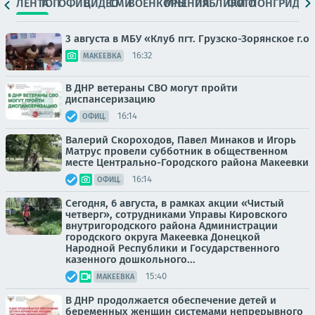
ЛЕНТА
ТОП
ОФИЦ.
ВИДЕО
СМИ
ВОЕНКОРЫ
МНЕНИЯ
ПАБЛИКИ
ФОТО
ЛОНГРИДЫ
3 августа в МБУ «Клуб пгт. Грузско-Зорянское г.о
16:32
МАКЕЕВКА
В ДНР ветераны СВО могут пройти
диспансеризацию
16:14
ОФИЦ.
Валерий Скороходов, Павел Минаков и Игорь
Матрус провели субботник в общественном
месте Центрально-Городского района Макеевки
16:14
ОФИЦ.
Сегодня, 6 августа, в рамках акции «Чистый
четверг», сотрудниками Управы Кировского
внутригородского района Администрации
городского округа Макеевка Донецкой
Народной Республики и Государственного
казенного дошкольного...
15:40
МАКЕЕВКА
В ДНР продолжается обеспечение детей и
беременных женщин системами непрерывного