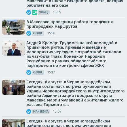
Макеевки" в Школе сахарного диабета, которая
работает на его базе
15:39
ОФИЦ.
В Макеевке проверили работу городских и
пригородных маршрутов
15:39
ОФИЦ.
Андрей Крамар: Трудимся нашей командой в
привычном ритме: приемы и выездные
мероприятия чередуем с отработкой сигналов
из чат-бота Главы Донецкой Народной
Республики в рамках общероссийского
партпроекта по контролю сферы ЖКХ
15:17
ОФИЦ.
Сегодня, 6 августа в Червоногвардейском
районе состоялась встреча руководителя
Управы Червоногвардейского внутригородского
района Администрации городского округа
Макеевка Марии Чулаковой с жителями жилого
массива Горького в...
15:09
МАКЕЕВКА
Сегодня, 6 августа в Червоногвардейском
районе состоялась встреча руководителя