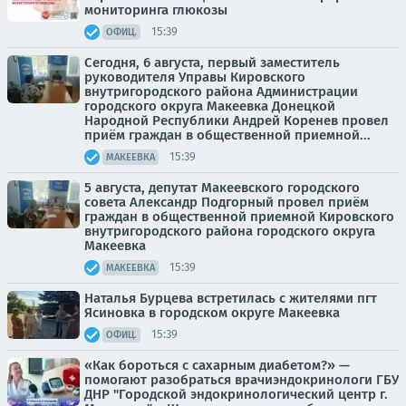
мониторинга глюкозы
15:39
ОФИЦ.
Сегодня, 6 августа, первый заместитель
руководителя Управы Кировского
внутригородского района Администрации
городского округа Макеевка Донецкой
Народной Республики Андрей Коренев провел
приём граждан в общественной приемной...
15:39
МАКЕЕВКА
5 августа, депутат Макеевского городского
совета Александр Подгорный провел приём
граждан в общественной приемной Кировского
внутригородского района городского округа
Макеевка
15:39
МАКЕЕВКА
Наталья Бурцева встретилась с жителями пгт
Ясиновка в городском округе Макеевка
15:39
ОФИЦ.
«Как бороться с сахарным диабетом?» —
помогают разобраться врачиэндокринологи ГБУ
ДНР "Городской эндокринологический центр г.