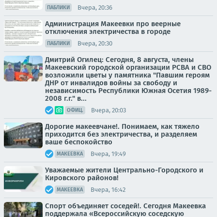
Вчера, 20:36
ПАБЛИКИ
Администрация Макеевки про веерные
отключения электричества в городе
Вчера, 20:30
ПАБЛИКИ
Дмитрий Огилец: Сегодня, 8 августа, члены
Макеевский городской организации РСВА и СВО
возложили цветы у памятника "Павшим героям
ДНР от инвалидов войны за свободу и
независимость Республики Южная Осетия 1989-
2008 г.г." в...
Вчера, 20:03
ОФИЦ.
Дорогие макеевчане!. Понимаем, как тяжело
приходится без электричества, и разделяем
ваше беспокойство
Вчера, 19:49
МАКЕЕВКА
Уважаемые жители Центрально-Городского и
Кировского районов!
Вчера, 16:42
МАКЕЕВКА
Спорт объединяет соседей!. Сегодня Макеевка
поддержала «Всероссийскую соседскую