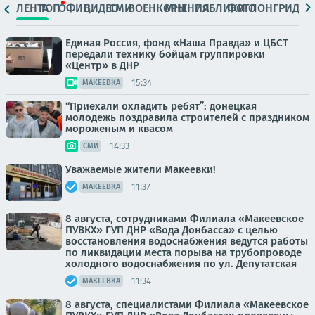
ЛЕНТА
ТОП
ОФИЦ.
ВИДЕО
СМИ
ВОЕНКОРЫ
МНЕНИЯ
ПАБЛИКИ
ФОТО
ЛОНГРИДЫ
Единая Россия, фонд «Наша Правда» и ЦБСТ
передали технику бойцам группировки
«Центр» в ДНР
15:34
МАКЕЕВКА
“Приехали охладить ребят”: донецкая
молодежь поздравила строителей с праздником
мороженым и квасом
14:33
СМИ
Уважаемые жители Макеевки!
11:37
МАКЕЕВКА
8 августа, сотрудниками Филиала «Макеевское
ПУВКХ» ГУП ДНР «Вода Донбасса» с целью
восстановления водоснабжения ведутся работы
по ликвидации места порыва на трубопроводе
холодного водоснабжения по ул. Депутатская
11:34
МАКЕЕВКА
8 августа, специалистами Филиала «Макеевское