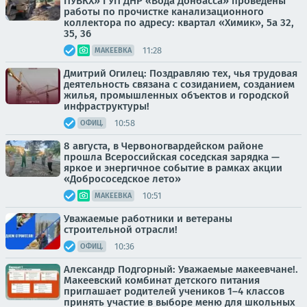
ПУВКХ» ГУП ДНР «Вода Донбасса» проведены
работы по прочистке канализационного
коллектора по адресу: квартал «Химик», 5а 32,
35, 36
11:28
МАКЕЕВКА
Дмитрий Огилец: Поздравляю тех, чья трудовая
деятельность связана с созиданием, созданием
жилья, промышленных объектов и городской
инфраструктуры!
10:58
ОФИЦ.
8 августа, в Червоногвардейском районе
прошла Всероссийская соседская зарядка —
яркое и энергичное событие в рамках акции
«Добрососедское лето»
10:51
МАКЕЕВКА
Уважаемые работники и ветераны
строительной отрасли!
10:36
ОФИЦ.
Александр Подгорный: Уважаемые макеевчане!.
Макеевский комбинат детского питания
приглашает родителей учеников 1–4 классов
принять участие в выборе меню для школьных