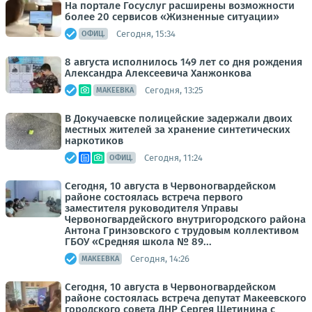
На портале Госуслуг расширены возможности
более 20 сервисов «Жизненные ситуации»
Сегодня, 15:34
ОФИЦ.
8 августа исполнилось 149 лет со дня рождения
Александра Алексеевича Ханжонкова
Сегодня, 13:25
МАКЕЕВКА
В Докучаевске полицейские задержали двоих
местных жителей за хранение синтетических
наркотиков
Сегодня, 11:24
ОФИЦ.
Сегодня, 10 августа в Червоногвардейском
районе состоялась встреча первого
заместителя руководителя Управы
Червоногвардейского внутригородского района
Антона Гринзовского с трудовым коллективом
ГБОУ «Средняя школа № 89...
Сегодня, 14:26
МАКЕЕВКА
Сегодня, 10 августа в Червоногвардейском
районе состоялась встреча депутат Макеевского
городского совета ДНР Сергея Щетинина с