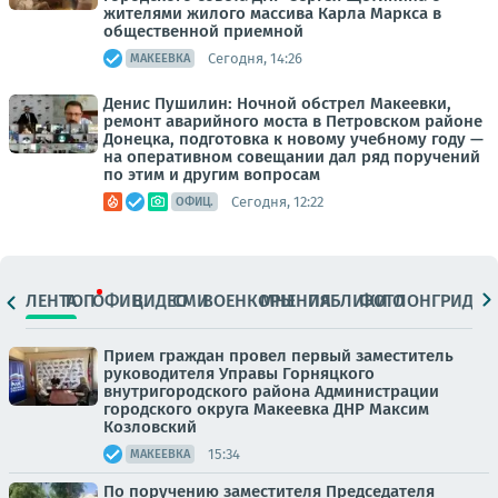
жителями жилого массива Карла Маркса в
общественной приемной
Сегодня, 14:26
МАКЕЕВКА
Денис Пушилин: Ночной обстрел Макеевки,
ремонт аварийного моста в Петровском районе
Донецка, подготовка к новому учебному году —
на оперативном совещании дал ряд поручений
по этим и другим вопросам
Сегодня, 12:22
ОФИЦ.
ЛЕНТА
ТОП
ОФИЦ.
ВИДЕО
СМИ
ВОЕНКОРЫ
МНЕНИЯ
ПАБЛИКИ
ФОТО
ЛОНГРИДЫ
Прием граждан провел первый заместитель
руководителя Управы Горняцкого
внутригородского района Администрации
городского округа Макеевка ДНР Максим
Козловский
15:34
МАКЕЕВКА
По поручению заместителя Председателя