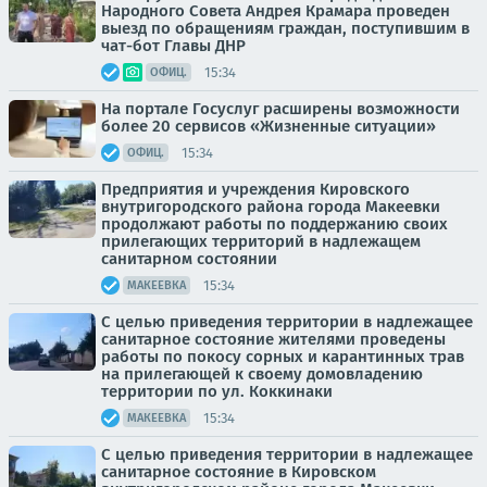
Народного Совета Андрея Крамара проведен
выезд по обращениям граждан, поступившим в
чат-бот Главы ДНР
15:34
ОФИЦ.
На портале Госуслуг расширены возможности
более 20 сервисов «Жизненные ситуации»
15:34
ОФИЦ.
Предприятия и учреждения Кировского
внутригородского района города Макеевки
продолжают работы по поддержанию своих
прилегающих территорий в надлежащем
санитарном состоянии
15:34
МАКЕЕВКА
С целью приведения территории в надлежащее
санитарное состояние жителями проведены
работы по покосу сорных и карантинных трав
на прилегающей к своему домовладению
территории по ул. Коккинаки
15:34
МАКЕЕВКА
С целью приведения территории в надлежащее
санитарное состояние в Кировском