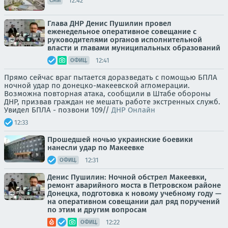
12:42
СМИ
Глава ДНР Денис Пушилин провел
еженедельное оперативное совещание с
руководителями органов исполнительной
власти и главами муниципальных образований
12:41
ОФИЦ.
Прямо сейчас враг пытается доразведать с помощью БПЛА
ночной удар по донецко-макеевской агломерации.
Возможна повторная атака, сообщили в Штабе обороны
ДНР, призвав граждан не мешать работе экстренных служб.
Увидел БПЛА - позвони 109//
ДНР Онлайн
12:33
Прошедшей ночью украинские боевики
нанесли удар по Макеевке
12:31
ОФИЦ.
Денис Пушилин: Ночной обстрел Макеевки,
ремонт аварийного моста в Петровском районе
Донецка, подготовка к новому учебному году —
на оперативном совещании дал ряд поручений
по этим и другим вопросам
12:22
ОФИЦ.