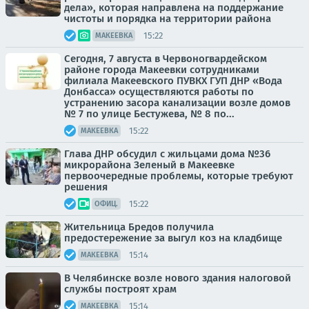
дела», которая направлена на поддержание
чистоты и порядка на территории района
15:22
МАКЕЕВКА
Сегодня, 7 августа в Червоногвардейском
районе города Макеевки сотрудниками
филиала Макеевского ПУВКХ ГУП ДНР «Вода
Донбасса» осуществляются работы по
устранению засора канализации возле домов
№ 7 по улице Бестужева, № 8 по...
15:22
МАКЕЕВКА
Глава ДНР обсудил с жильцами дома №36
микрорайона Зеленый в Макеевке
первоочередные проблемы, которые требуют
решения
15:22
ОФИЦ.
Жительница Бредов получила
предостережение за выгул коз на кладбище
15:14
МАКЕЕВКА
В Челябинске возле нового здания налоговой
службы построят храм
15:14
МАКЕЕВКА