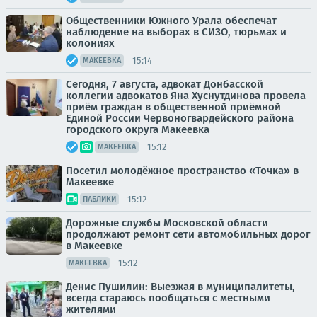
Общественники Южного Урала обеспечат
наблюдение на выборах в СИЗО, тюрьмах и
колониях
15:14
МАКЕЕВКА
Сегодня, 7 августа, адвокат Донбасской
коллегии адвокатов Яна Хуснутдинова провела
приём граждан в общественной приёмной
Единой России Червоногвардейского района
городского округа Макеевка
15:12
МАКЕЕВКА
Посетил молодёжное пространство «Точка» в
Макеевке
15:12
ПАБЛИКИ
Дорожные службы Московской области
продолжают ремонт сети автомобильных дорог
в Макеевке
15:12
МАКЕЕВКА
Денис Пушилин: Выезжая в муниципалитеты,
всегда стараюсь пообщаться с местными
жителями