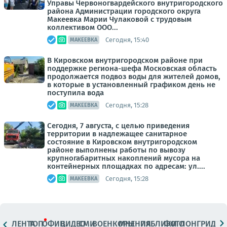
Управы Червоногвардейского внутригородского
района Администрации городского округа
Макеевка Марии Чулаковой с трудовым
коллективом ООО...
Сегодня, 15:40
МАКЕЕВКА
В Кировском внутригородском районе при
поддержке региона-шефа Московская область
продолжается подвоз воды для жителей домов,
в которые в установленный графиком день не
поступила вода
Сегодня, 15:28
МАКЕЕВКА
Сегодня, 7 августа, с целью приведения
территории в надлежащее санитарное
состояние в Кировском внутригородском
районе выполнены работы по вывозу
крупногабаритных накоплений мусора на
контейнерных площадках по адресам: ул....
Сегодня, 15:28
МАКЕЕВКА
ЛЕНТА
ТОП
ОФИЦ.
ВИДЕО
СМИ
ВОЕНКОРЫ
МНЕНИЯ
ПАБЛИКИ
ФОТО
ЛОНГРИДЫ