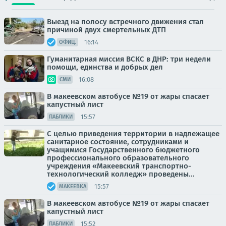
Выезд на полосу встречного движения стал
причиной двух смертельных ДТП
16:14
ОФИЦ.
Гуманитарная миссия ВСКС в ДНР: три недели
помощи, единства и добрых дел
16:08
СМИ
В макеевском автобусе №19 от жары спасает
капустный лист
15:57
ПАБЛИКИ
С целью приведения территории в надлежащее
санитарное состояние, сотрудниками и
учащимися Государственного бюджетного
профессионального образовательного
учреждения «Макеевский транспортно-
технологический колледж» проведены...
15:57
МАКЕЕВКА
В макеевском автобусе №19 от жары спасает
капустный лист
15:52
ПАБЛИКИ